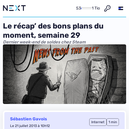
S3
1 Tio
Le récap’ des bons plans du
moment, semaine 29
Dernier week-end de soldes chez Steam
Sébastien Gavois
Internet
1 min
Le 21 juillet 2013 à 10h12