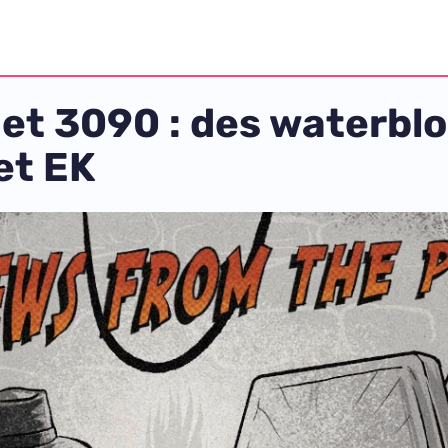
et 3090 : des waterbl
et EK