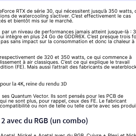
Force RTX de série 30, qui nécessitent jusqu’à 350 watts, 
tions de watercooling s’activer. C’est effectivement le cas
s et bientôt mis sur le marché.
ar un niveau de performances jamais atteint jusque-là : 
ui intègre en plus 24 Go de GDDR6X. C’est presque trois fo
t pas sans impact sur la consommation et donc la chaleur à
 respectivement de 320 et 350 watts, ce qui commence à
ssement à air classiques. C’est ce qui explique le travail
ition (FE). Mais aussi l’attrait des fabricants de waterbloc
pour la 4K, reine du rendu 3D
c ses Quantum Vector. Ils sont pensés pour les PCB de
i ne sont plus, pour rappel, ceux des FE. Le fabricant
compatibilité ou non de telle ou telle carte avec ses produi
, 2 avec du RGB (un combo)
 Acetal
,
Nickel + Acetal avec du RGB
,
Cuivre + Plexi
et
Nick