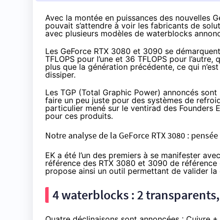
Avec la montée en puissances des nouvelles Ge
pouvait s’attendre à voir les fabricants de solu
avec plusieurs modèles de waterblocks annoncé
Les GeForce RTX 3080 et 3090 se démarquent p
TFLOPS pour l’une et 36 TFLOPS pour l’autre, q
plus que la génération précédente, ce qui n’es
dissiper.
Les TGP (Total Graphic Power) annoncés sont
faire un peu juste pour des systèmes de refroidi
particulier mené sur le ventirad des Founders Ed
pour ces produits.
Notre analyse de la GeForce RTX 3080 : pensée 
EK a été l’un des premiers à se manifester ave
référence des RTX 3080 et 3090 de référence qu
propose ainsi
un outil
permettant de valider la 
4 waterblocks : 2 transparents
Quatre déclinaisons sont annoncées :
Cuivre +