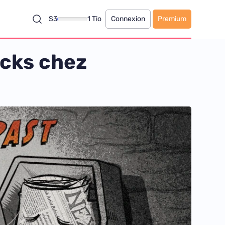
S3
1 Tio
Connexion
Premium
ocks chez