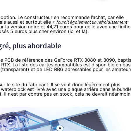
 option
. Le constructeur en recommande l’achat, car elle
is aussi et surtout elle «
fournit également un refroidissement
r la version noire et
44,21 euros
pour celle avec une finiti
osés 5 euros plus cher environ (
ici
et
là
).
gré, plus abordable
es PCB de référence des GeForce RTX 3080 et 3090, bapti
RTX. La liste des cartes compatibles est disponible en bas
exi (transparent) et de LED RBG adressables pour les amateur
ur le site du fabricant. Il se veut donc légèrement plus
waterblock est livré avec une plaque arrière dans le bundle
 Il n’est par contre pas en stock, cela ne devrait néanmoin