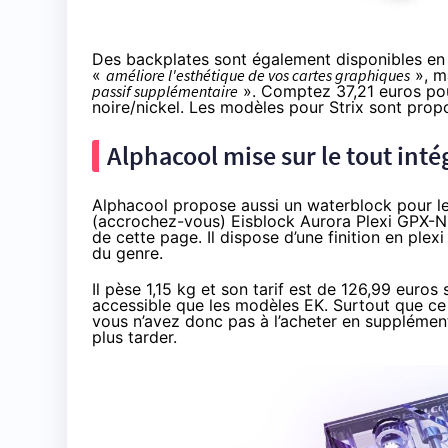
Des backplates sont également
disponibles en
«
améliore l'esthétique de vos cartes graphiques
», ma
passif supplémentaire
». Comptez
37,21 euros
pou
noire/nickel. Les modèles pour Strix sont prop
Alphacool mise sur le tout inté
Alphacool propose aussi un waterblock pour l
(accrochez-vous) Eisblock Aurora Plexi GPX-N 
de
cette page
. Il dispose d’une finition en pl
du genre.
Il pèse 1,15 kg et son tarif est de
126,99 euros
s
accessible que les modèles EK. Surtout que ce 
vous n’avez donc pas à l’acheter en supplément.
plus tarder.