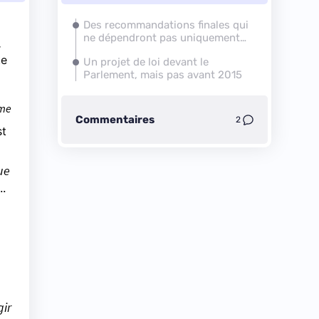
Des recommandations finales qui
ne dépendront pas uniquement
r
du CNNum
te
Un projet de loi devant le
Parlement, mais pas avant 2015
rme
Commentaires
2
st
ue
..
gir