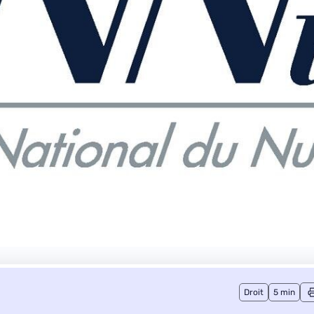
Droit
5 min