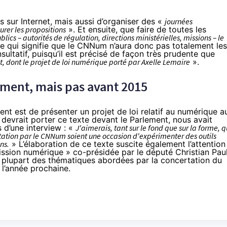
s sur Internet, mais aussi d’organiser des «
journées
urer les propositions
». Et ensuite, que faire de toutes les
lics – autorités de régulation, directions ministérielles, missions – le
e qui signifie que le CNNum n’aura donc pas totalement les
nsultatif, puisqu’il est précisé de façon très prudente que
t, dont le projet de loi numérique porté par Axelle Lemaire
».
lement, mais pas avant 2015
ent est de présenter un projet de loi relatif au numérique a
 devrait porter ce texte devant le Parlement, nous avait
s d’une
interview
: «
J'aimerais, tant sur le fond que sur la forme, 
ltation par le CNNum soient une occasion d'expérimenter des outils
ns.
» L’élaboration de ce texte suscite également l’attention
ission numérique » co-présidée par le député Christian Pau
a plupart des thématiques abordées par la concertation du
 l’année prochaine.