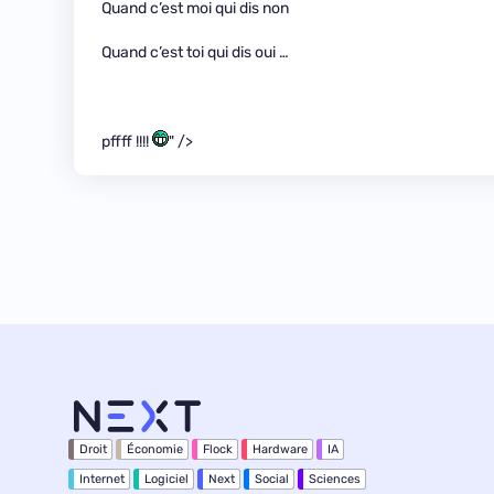
Quand c’est moi qui dis non
Quand c’est toi qui dis oui …
pffff !!!!
" />
Droit
Économie
Flock
Hardware
IA
Internet
Logiciel
Next
Social
Sciences