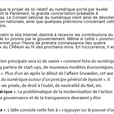
ue le projet de loi relatif au numérique porté par Axelle
nt le Parlement, la grande concertation préalable à
as. Le Conseil national du numérique vient ainsi de dévoile
on nationale, ainsi que quelques précisions concernant cet
ois.
matin le
site Internet
destiné à recevoir les contributions du
 de loi promis par le gouvernement. Même si cette «
platefo
permet pour l’heure de prendre connaissance des quatre
x du CNNum au fil des prochains mois. En l’occurrence, il e
tion principale sera ici de savoir «
comment faire du numériq
y parlera de start-ups, de nouveaux modèles économiques.
 »
. Plus d’un an après le début de l’affaire Snowden, cet axe
es du numérique autour d’un principe général de loyauté
». Il
ie privée, de droit à l’oubli, de neutralité du Net, etc.
érique »
. La problématique de la modernisation de l’action
la gouvernance et de la transparence devraient y être
e »
. L’idée consiste cette fois à «
s’appuyer sur le pouvoir d’a