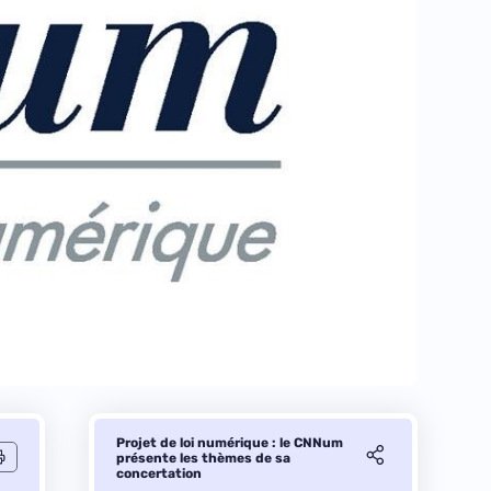
Projet de loi numérique : le CNNum
présente les thèmes de sa
concertation