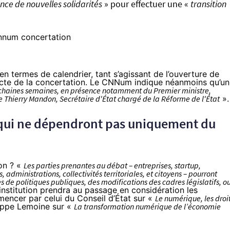
nce de nouvelles solidarités
» pour effectuer une «
transition
en termes de calendrier, tant s’agissant de l’ouverture de
acte de la concertation. Le CNNum indique néanmoins qu’un
chaines semaines, en présence notamment du Premier ministre,
e Thierry Mandon, Secrétaire d'
É
tat chargé de la Réforme de l'
É
tat
».
qui ne dépendront pas uniquement du
on ? «
Les parties prenantes au débat – entreprises, startup,
 administrations, collectivités territoriales, et citoyens – pourront
s de politiques publiques, des modifications des cadres législatifs, o
nstitution prendra au passage en considération les
mencer par celui du Conseil d’État sur «
Le numérique, les droi
lippe Lemoine sur «
La transformation numérique de l’économie