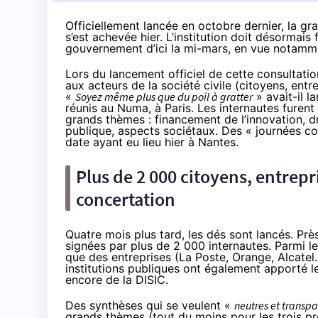
Officiellement lancée en octobre dernier, la 
s’est achevée hier. L’institution doit désormai
gouvernement d’ici la mi-mars, en vue notammen
Lors du lancement officiel de cette consultatio
aux acteurs de la société civile (citoyens, entre
«
Soyez même plus que du poil à
gratter
» avait-il l
réunis au Numa, à Paris. Les internautes furent 
grands thèmes : financement de l’innovation, dr
publique, aspects sociétaux. Des « journées co
date ayant eu lieu hier à Nantes.
Plus de 2 000 citoyens, entrepr
concertation
Quatre mois plus tard, les dés sont lancés. Pr
signées par plus de 2 000 internautes.
Parmi le
que des entreprises (La Poste,
Orange
, Alcate
institutions publiques ont également apporté l
encore de la DISIC.
Des synthèses qui se veulent «
neutres et transp
grands thèmes (tout du moins pour les trois pr