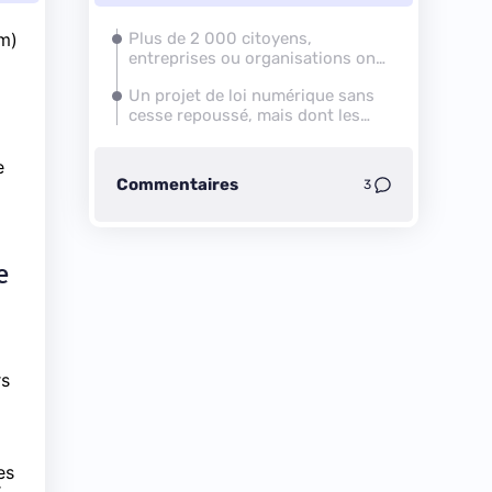
um)
Plus de 2 000 citoyens,
entreprises ou organisations ont
participé à cette concertation
Un projet de loi numérique sans
cesse repoussé, mais dont les
grandes lignes se précisent
e
Commentaires
3
e
rs
es
r