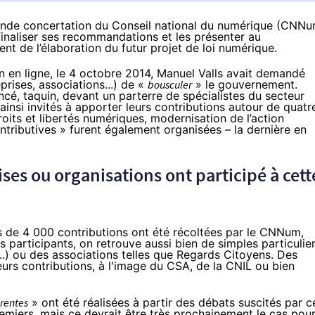
grande concertation du Conseil national du numérique (CNN
s finaliser ses recommandations et les présenter au
t de l’élaboration du futur projet de loi numérique.
n en ligne, le 4 octobre 2014,
Manuel Valls avait demandé
prises, associations...) de «
bousculer
» le gouvernement
.
ancé, taquin, devant un parterre de spécialistes du secteur
ainsi invités à apporter leurs contributions autour de quatr
oits et libertés numériques, modernisation de l’action
ntributives » furent également organisées – la dernière en
ises ou organisations ont participé à cett
ès de 4 000 contributions ont été récoltées par le CNNum,
s participants
, on retrouve aussi bien de simples particulie
l...) ou des associations telles que Regards Citoyens. Des
eurs contributions, à l'image du CSA, de la CNIL ou bien
arentes
» ont été réalisées à partir des débats suscités par c
emiers, mais ce devrait être très prochainement le cas pou