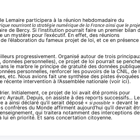
lle Lemaire participera à la réunion hebdomadaire du
rique nourriront la stratégie numérique de la France ainsi que le proje
re de Bercy. Si l’institution pourrait faire un premier bilan 
e un mystère pour l’exécutif. En effet, des réunions
e de l’élaboration du fameux projet de loi, et ce en présence
illeurs progressivement. Organisé autour de trois principau
, données personnelles), ce projet de loi pourrait se penche
 dans le marbre le principe de gratuité des données publique
onnées personnelles, renforcer les pouvoirs de la CNIL, de 
es, etc. Nous avions fait une synthèse des pistes évoquées
 récente intervention à l’Assemblée nationale (
voir ici
).
ier. Initialement, ce projet de loi
avait été promis pour
rc Ayrault
. Depuis, on assiste à des reports successifs... Le
e a ainsi déclaré qu’il serait déposé «
si possible
» devant le
os confrères du
Monde
affirment aujourd’hui qu’il devrait êt
e renseignement, qui traitera notamment des interceptions de
 lui en priorité
. Et sans concertation citoyenne.