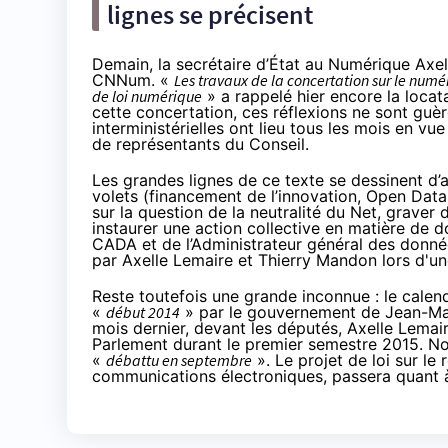
lignes se précisent
Demain, la secrétaire d’État au Numérique Axe
CNNum. «
Les travaux de la concertation sur le numé
de loi numérique
» a rappelé hier encore la locatai
cette concertation, ces réflexions ne sont guèr
interministérielles ont lieu tous les mois en vu
de représentants du Conseil.
Les grandes lignes de ce texte se dessinent d’a
volets (financement de l’innovation, Open Data
sur la question de la neutralité du Net, graver
instaurer une action collective en matière de d
CADA et de l’Administrateur général des donné
par Axelle Lemaire et Thierry Mandon lors d'une
Reste toutefois une grande inconnue : le calendr
«
début 2014
» par le gouvernement de Jean-Ma
mois dernier, devant les députés, Axelle Lemair
Parlement durant le premier semestre 2015. N
«
débattu en septembre
». Le projet de loi sur l
communications électroniques,
passera quant à