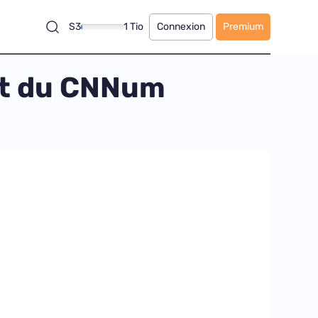
S3
1 Tio
Connexion
Premium
rt du CNNum