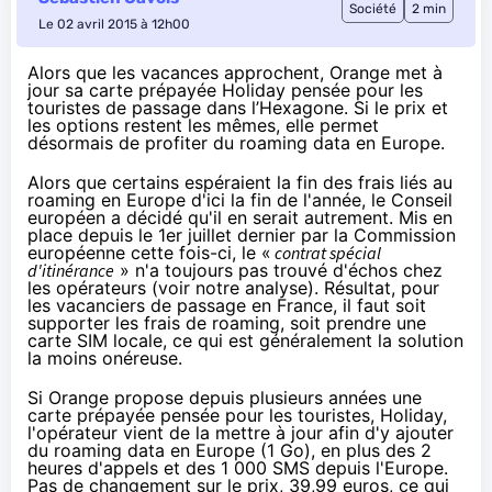
Société
2 min
Le 02 avril 2015 à 12h00
Alors que les vacances approchent, Orange met à
jour sa carte prépayée Holiday pensée pour les
touristes de passage dans l’Hexagone. Si le prix et
les options restent les mêmes, elle permet
désormais de profiter du roaming data en Europe.
Alors que certains espéraient la fin des frais liés au
roaming en Europe d'ici la fin de l'année,
le Conseil
européen a décidé qu'il en serait autrement
. Mis en
place depuis le 1er juillet dernier par la Commission
européenne cette fois-ci, le «
contrat spécial
d'itinérance
» n'a toujours pas trouvé d'échos chez
les opérateurs (voir
notre analyse
). Résultat, pour
les vacanciers de passage en France, il faut soit
supporter les frais de roaming, soit prendre une
carte SIM locale, ce qui est généralement la solution
la moins onéreuse.
Si
Orange
propose depuis plusieurs années une
carte prépayée pensée pour les touristes, Holiday,
l'opérateur
vient de la mettre à jour
afin d'y ajouter
du roaming data en Europe (1 Go), en plus des 2
heures d'appels et des 1 000 SMS depuis l'Europe.
Pas de changement sur le prix, 39,99 euros, ce qui