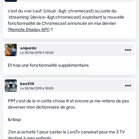
c’est du vrai ‘cast’ (cloud -&gt; chromecast) ou juste du
‘streaming’ (device-&gt;chromecast) exploitant la nouvelle
fonctionnalité de Chromecast annoncée en mai dernier
(
Remote Display API
) ?
sniperdc
Le 30/06/2015 à 12h32
Et hop une fonctionnalité supplémentaire.
ben314
Le 30/06/2015 à 15h25
Pfff c’est de la m
cette chose !!! et encore je me retiens de pas
deverser mon dictionnaire de gros.
&nbsp;
J’en ai acheté 1 pour caster le LiveTv canalsat pour ma 3 TV
destiné à mes enfants.