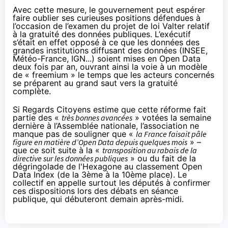
Avec cette mesure, le gouvernement peut espérer
faire oublier ses curieuses positions défendues à
l’occasion de l’examen du
projet de loi Valter relatif
à la gratuité des données publiques
. L’exécutif
s’était en effet opposé à ce que les données des
grandes institutions diffusant des données (INSEE,
Météo-France, IGN...) soient mises en Open Data
deux fois par an, ouvrant ainsi la voie à un modèle
de « freemium » le temps que les acteurs concernés
se préparent au grand saut vers la gratuité
complète.
Si Regards Citoyens
estime
que cette réforme fait
partie des «
très bonnes avancées
» votées la semaine
dernière à l’Assemblée nationale, l’association ne
manque pas de souligner que «
la France faisait pâle
figure en matière d’Open Data depuis quelques mois
» –
que ce soit suite à la «
transposition au rabais de la
directive sur les données publiques
» ou du fait de la
dégringolade de l'Hexagone au classement Open
Data Index (de la 3ème à la 10ème place). Le
collectif en appelle surtout les députés à confirmer
ces dispositions lors des débats en séance
publique, qui débuteront demain après-midi.