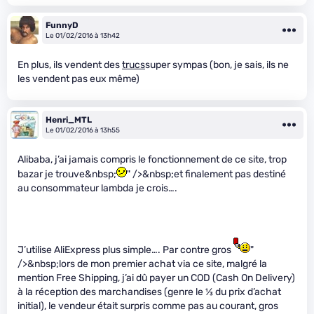
FunnyD
Le 01/02/2016 à 13h42
En plus, ils vendent des
trucs
super sympas (bon, je sais, ils ne
les vendent pas eux même)
Henri_MTL
Le 01/02/2016 à 13h55
Alibaba, j’ai jamais compris le fonctionnement de ce site, trop
bazar je trouve&nbsp;
" />&nbsp;et finalement pas destiné
au consommateur lambda je crois….
J’utilise AliExpress plus simple…. Par contre gros
"
/>&nbsp;lors de mon premier achat via ce site, malgré la
mention Free Shipping, j’ai dû payer un COD (Cash On Delivery)
à la réception des marchandises (genre le
1
⁄
3
du prix d’achat
initial), le vendeur était surpris comme pas au courant, gros