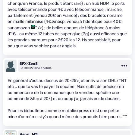
cher qu’en France, le produit étant rare) ; un hub HDMI 5 ports
avec télécommande pour 4€ avec télécommande ; marche
parfaitement (vendu 20€ en France) ; des bracelets noname
en maille milanaise (4€,&nbsp; vendu à l’identique pour 40€
sur amazon
" />) ; de belles coques de téléphone à moins
d’1€… ou même 12 tubes de super glue (3g) aussi efficaces que
les grandes marques pour 2€20 les 12. Hyper satisfait, pour
peu que vous sachiez parler anglais.
SFX-ZeuS
Le 01/02/2016 à 16h04
En général c’est au dessus de 20-25
\( et en livraison DHL/TNT
etc .. que tu vas te payer la douane. Mais suffit de préciser en
commentaire de la commande que le vendeur spécifie une
commande &lt;= à 20\)
et du coup j’ai jamais eu de douane.
Pour les bidouilleurs comme moi aliexpress c’est une petite
mine d’or même si y’a quand même des produits bien pourris ^^’
Henri_MTL