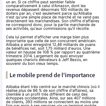
un an. Si ce chiffre peut sembler faible
comparativement à celui d'
Amazon
, dont les
revenus dépassent désormais
100 milliards de
dollars par an
, c'est seulement parce qu'Alibaba
n'est qu'une simple place de marché et ne vend pas
directement les marchandises. Son chiffre d'affaires
ne correspond donc, pour la partie marchande de
ses activités, qu'aux commissions qu'il récolte.
Cela lui permet d'afficher une marge bien plus
importante que celle de son concurrent américain.
Alibaba a ainsi enregistré 12,46 milliards de yuans
de bénéfices net, soit 1,75 milliard d'euros. Une
valeur en hausse de 108 % par rapport au quatrième
trimestre 2014. Largement de quoi envoyer
quelques chariots élévateurs à Jeff Bezos
, en
souvenir du bon vieux temps.
Le mobile prend de l'importance
Alibaba étant très centré sur le marché chinois (où il
réalise plus de 86 % de son chiffre d'affaires), sa
clientèle à un profil très différent de celui des
échoppes occidentales. Ainsi, sur ses 407 millions
de clients, 393 millions se connectent au moins une
fois par mois à ses services via un terminal mobile.