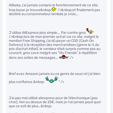
Alibaba, j’ai jamais compris le fonctionnement de ce site,
trop bazar je trouve&nbsp;
" />&nbsp;et finalement pas
destiné au consommateur lambda je crois….
J’utilise AliExpress plus simple…. Par contre gros
"
/>&nbsp;lors de mon premier achat via ce site, malgré la
mention Free Shipping, j’ai dû payer un COD (Cash On
Delivery) à la réception des marchandises (genre le
1
⁄
3
du
prix d’achat initial), le vendeur était surpris comme pas au
courant, gros cave malgré ses “My Friends” à répétition
dans ses osties de messages….
" />
Bref avec Amazon jamais eu ce genre de souci et j’ai bien
plus confiance.&nbsp;
" />
J’ai pas mal utilisé aliexpress pour de l’électronique (pas
cher), rien au dessus de 25€, mais je n’ai jamais payé quoi
que ce soit de plus…&nbsp;