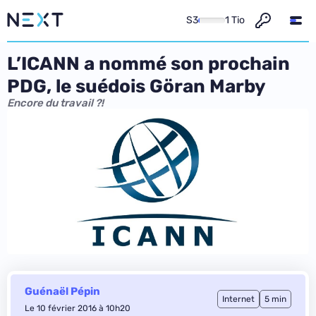
S3
1 Tio
L’ICANN a nommé son prochain
PDG, le suédois Göran Marby
Encore du travail ?!
Guénaël Pépin
Internet
5 min
Le 10 février 2016 à 10h20