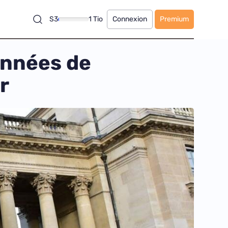
S3
1 Tio
Connexion
Premium
données de
r