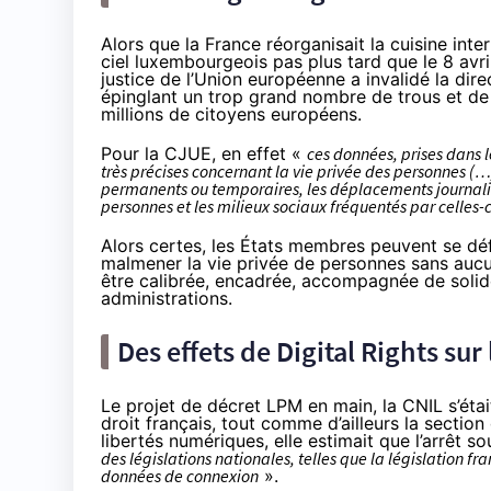
Alors que la France réorganisait la cuisine int
ciel luxembourgeois pas plus tard que le 8 avr
justice de l’Union européenne a invalidé la di
épinglant un trop grand nombre de trous et de 
millions de citoyens européens.
Pour la CJUE, en effet «
ces données, prises dans l
très précises concernant la vie privée des personnes (…)
permanents ou temporaires, les déplacements journaliers
personnes et les milieux sociaux fréquentés par celles-
Alors certes, les États membres peuvent se déf
malmener la vie privée de personnes sans aucu
être calibrée, encadrée, accompagnée de solid
administrations.
Des effets de Digital Rights sur 
Le projet de décret LPM en main, la CNIL s’éta
droit français, tout comme d’ailleurs la sectio
libertés numériques
, elle estimait que l’arrêt s
des législations nationales, telles que la législation 
données de connexion
».