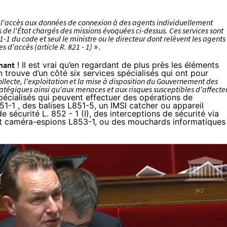
int l'accès aux données de connexion à des agents individuellement
s de l'État chargés des missions évoquées ci-dessus. Ces services sont
1-1 du code et seul le ministre ou le directeur dont relèvent les agents
 d'accès (article R. 821 - 1)
».
enant
! Il est vrai qu’en regardant de plus près les éléments
n trouve d’un côté
six services spécialisés
qui ont pour
collecte, l'exploitation et la mise à disposition du Gouvernement des
ratégiques ainsi qu'aux menaces et aux risques susceptibles d'affecte
pécialisés
qui peuvent effectuer des opérations de
51-1
, des balises
L851-5
, un IMSI catcher ou appareil
 de sécurité
L. 852 - 1 (I)
, des interceptions de sécurité via
et caméra-espions
L853-1
, ou des mouchards informatiques