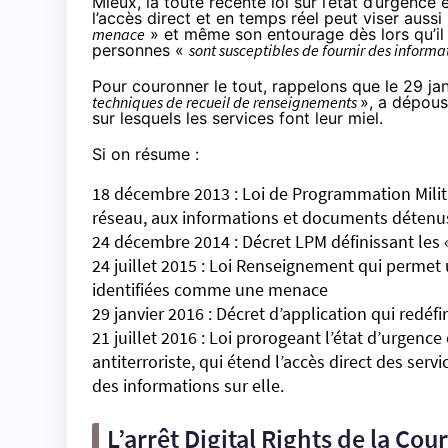
Mieux, la toute récente
loi sur l’état d’urgence
l’accès direct et en temps réel peut viser aus
menace
» et même son entourage dès lors qu’il
personnes «
sont susceptibles de fournir des informa
Pour couronner le tout, rappelons que le 29 ja
techniques de recueil de renseignements
», a
dépouss
sur lesquels les services font leur miel.
Si on résume :
18 décembre 2013 : Loi de Programmation Militai
réseau, aux informations et documents détenus
24 décembre 2014 : Décret LPM définissant les
24 juillet 2015 : Loi Renseignement qui permet
identifiées comme une menace
29 janvier 2016 : Décret d’application qui redéfi
21 juillet 2016 : Loi prorogeant l’état d’urgenc
antiterroriste, qui étend l’accès direct des se
des informations sur elle.
L’arrêt Digital Rights de la Co