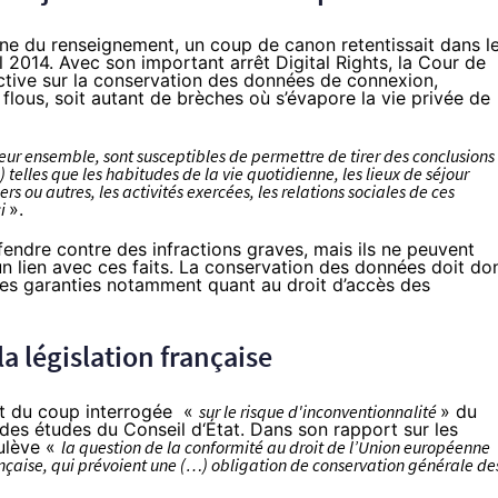
erne du renseignement, un coup de canon retentissait dans l
il 2014. Avec son
important arrêt Digital Rights
, la Cour de
rective sur la conservation des données de connexion,
flous, soit autant de brèches où s’évapore la vie privée de
eur ensemble, sont susceptibles de permettre de tirer des conclusions
 telles que les habitudes de la vie quotidienne, les lieux de séjour
 ou autres, les activités exercées, les relations sociales de ces
ci
».
endre contre des infractions graves, mais ils ne peuvent
n lien avec ces faits. La conservation des données doit do
es garanties notamment quant au droit d’accès des
la législation française
it du coup
interrogée
«
sur le risque d'inconventionnalité
» du
n des études du Conseil d‘État. Dans
son rapport sur les
oulève «
la question de la conformité au droit de l’Union européenne
française, qui prévoient une (…) obligation de conservation générale de