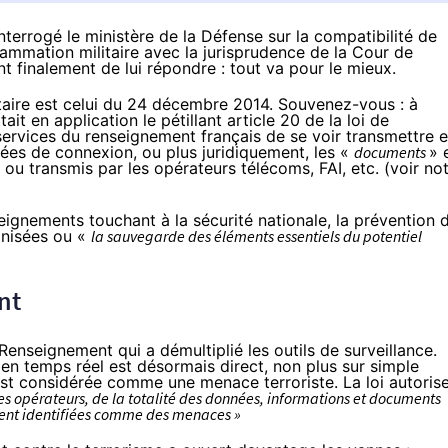
nterrogé le ministère de la Défense sur la compatibilité de
grammation militaire avec la jurisprudence de la Cour de
nt finalement de lui répondre : tout va pour le mieux.
aire est celui du
24 décembre 2014
. Souvenez-vous : à
t en application le pétillant article 20 de la loi de
services du renseignement français de se voir transmettre 
nnées de connexion, ou plus juridiquement, les «
documents
» 
 ou transmis par les opérateurs télécoms,
FAI
, etc. (voir
not
enseignements touchant à la sécurité nationale, la prévention 
ganisées ou «
la sauvegarde des éléments essentiels du potentiel
nt
i Renseignemen
t qui a démultiplié les outils de surveillance.
 en temps réel est désormais direct, non plus sur simple
est considérée comme une menace terroriste. La loi autoris
 des opérateurs, de la totalité des données, informations et documents
ent identifiées comme des menaces »