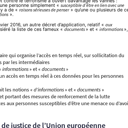
 et contre le terrorisme
a ouvert davantage les vannes :
si une personne simplement «
susceptible d’être en lien avec une
 y a de «
raisons sérieuses de penser
» qu’une ou plusieurs de c
tions
».
nvier 2016, un
autre décret d’application
, relatif «
aux
iéré la liste
de ces fameux «
documents
» et «
informations
»,
re qui organise l’accès en temps réel, sur sollicitation du
 par les intermédiaires
 «
informations
» et «
documents
»
 un accès en temps réel à ces données pour les personnes
nit les notions «
d’informations
» et «
documents
»
e et portant des mesures de renforcement de la lutte
rvices aux personnes susceptibles d’être une menace ou d’avoi
ur de justice de l’Union européenne