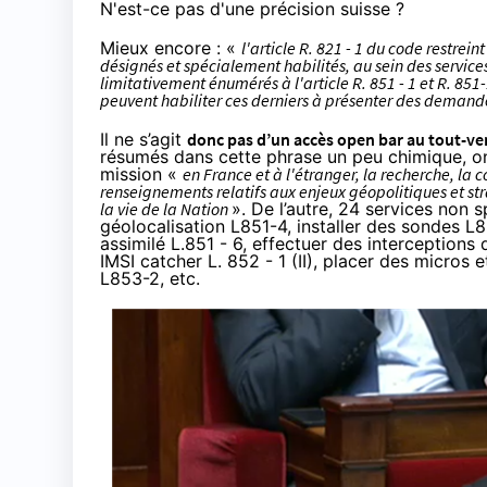
N'est-ce pas d'une précision suisse ?
Mieux encore : «
l'article R. 821 - 1 du code restre
désignés et spécialement habilités, au sein des service
limitativement énumérés à l'article R. 851 - 1 et R. 851-
peuvent habiliter ces derniers à présenter des demandes
Il ne s’agit
donc pas d’un accès open bar au tout-v
résumés dans cette phrase un peu chimique, o
mission «
en France et à l'étranger, la recherche, la 
renseignements relatifs aux enjeux géopolitiques et st
la vie de la Nation
». De l’autre,
24 services non s
géolocalisation
L851-4
, installer des sondes
L8
assimilé
L.851 - 6
, effectuer des interceptions
IMSI catcher
L. 852 - 1 (II)
, placer des micros 
L853-2
, etc.