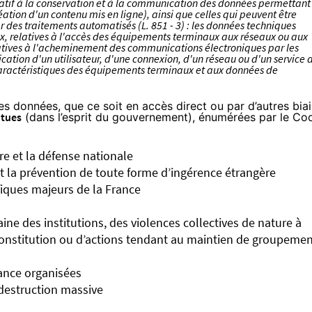
elatif à la conservation et à la communication des données permettant
éation d'un contenu mis en ligne), ainsi que celles qui peuvent être
ar des traitements automatisés (L. 851 - 3) : les données techniques
x, relatives à l'accès des équipements terminaux aux réseaux ou aux
latives à l'acheminement des communications électroniques par les
ification d'un utilisateur, d'une connexion, d'un réseau ou d'un service 
caractéristiques des équipements terminaux et aux données de
es données, que ce soit en accès direct ou par d’autres biai
ntues
(dans l’esprit du gouvernement),
énumérées par le Co
ire et la défense nationale
et la prévention de toute forme d’ingérence étrangère
fiques majeurs de la France
ine des institutions, des violences collectives de nature à
reconstitution ou d’actions tendant au maintien de groupeme
uance organisées
 destruction massive