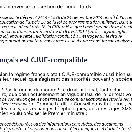
nc intervenue la question de Lionel Tardy :
fense sur le décret n° 2014 - 1576 du 24 décembre 2014 relatif à l'accè
plication de l'article 20 de la loi de programmation militaire. Dans s
is sur le décret précité, la CNIL relève que l'invalidation de la direct
opéenne dans un arrêt en date du 8 avril 2014 (arrêt « digital rights
 loi, et que cette invalidation conduit à s'interroger sur le risque
programmation militaire concernées. Il souhaite connaître son analyse 
rançais est CJUE-compatible
bien le régime français était CJUE-compatible aussi bien su
e leur recueil que s’agissant des autorités pouvant y accéde
s
? Pas le moins du monde ! Le droit national, tant celui
ire, que celui actuellement en vigueur issu de la loi relative
s de connexion que les opérateurs de communications électroniques, 
doivent conserver
». Comme l’a dit
le Conseil constitutionnel
, c
u des mails, des échanges téléphoniques, des messages SMS
ien voulu préciser le Premier ministre :
ondances échangées ou des informations consultées, des documents
ode des postes et des communications électroniques et à l'article 1er d