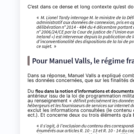
C’est dans ce dense et long contexte qu’est do
«
M. Lionel Tardy interroge M. le ministre de la Dé
administratif aux données de connexion, pris en ap
délibération n° 2014 - 484 du 4 décembre portant av
n° 2006/24/CE par la Cour de justice de l'Union eur
Ireland ») est intervenue depuis la publication de la
d'inconventionalité des dispositions de la loi de 
ce sujet.
»
Pour Manuel Valls, le régime f
Dans
sa réponse
, Manuel Valls a expliqué com
les données concernées, que sur les finalités d
Du
flou dans la notion d’informations et document
antérieur issu de la loi de programmation milita
au renseignement «
définit précisément les donnée
hébergeurs et les fournisseurs de services sur internet 
exclut les informations consultées (le conten
ect.). Et concerne deux ou trois éléments qu’a b
«
Il s'agit, à l'exclusion du contenu des corresp
énumérés aux articles R. 10 - 13 et R. 10 - 14 du c