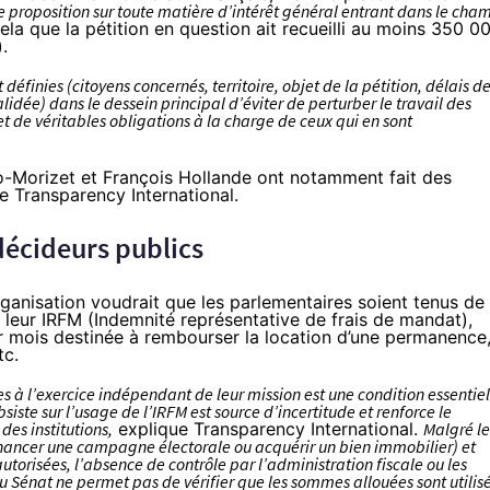
ne proposition sur toute matière d’intérêt général entrant dans le cha
cela que la pétition en question ait recueilli au moins 350 0
.
définies (citoyens concernés, territoire, objet de la pétition, délais d
idée) dans le dessein principal d’éviter de perturber le travail des
t de véritables obligations à la charge de ceux qui en sont
o-Morizet
et
François Hollande
ont notamment fait des
e Transparency International.
décideurs publics
organisation voudrait que les parlementaires soient tenus de
 leur IRFM (Indemnité représentative de frais de mandat),
r mois destinée à rembourser la location d’une permanence
tc.
es à l’exercice indépendant de leur mission est une condition essentiel
ste sur l’usage de l’IRFM est source d’incertitude et renforce le
des institutions,
explique Transparency International.
Malgré le
inancer une campagne électorale ou acquérir un bien immobilier) et
torisées, l’absence de contrôle par l’administration fiscale ou les
 Sénat ne permet pas de vérifier que les sommes allouées sont utilis