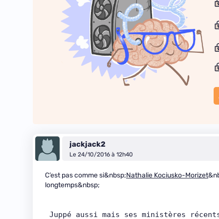
jackjack2
Le 24/10/2016 à 12h40
C’est pas comme si&nbsp;
Nathalie Kociusko-Morizet
&n
longtemps&nbsp;
 Juppé aussi mais ses ministères récents ne concernaient pas le numérique (ne mentionnez 