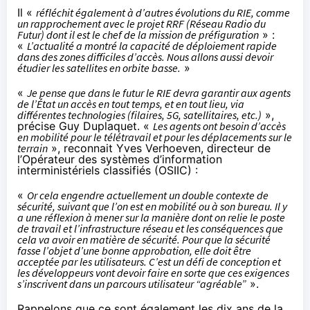
Il «
réfléchit également à d’autres évolutions du RIE, comme
un rapprochement avec le projet RRF (Réseau Radio du
Futur) dont il est le chef de la mission de préfiguration
» :
«
L’actualité a montré la capacité de déploiement rapide
dans des zones difficiles d’accès. Nous allons aussi devoir
étudier les satellites en orbite basse.
»
«
Je pense que dans le futur le RIE devra garantir aux agents
de l’État un accès en tout temps, et en tout lieu, via
différentes technologies (filaires, 5G, satellitaires, etc.)
»,
précise Guy Duplaquet. «
Les agents ont besoin d’accès
en mobilité pour le télétravail et pour les déplacements sur le
terrain
», reconnait Yves Verhoeven, directeur de
l’Opérateur des systèmes d’information
interministériels classifiés (OSIIC) :
«
Or cela engendre actuellement un double contexte de
sécurité, suivant que l’on est en mobilité ou à son bureau. Il y
a une réflexion à mener sur la manière dont on relie le poste
de travail et l’infrastructure réseau et les conséquences que
cela va avoir en matière de sécurité. Pour que la sécurité
fasse l’objet d’une bonne approbation, elle doit être
acceptée par les utilisateurs. C’est un défi de conception et
les développeurs vont devoir faire en sorte que ces exigences
s’inscrivent dans un parcours utilisateur “agréable”
».
Rappelons que ce sont également
les dix ans de la