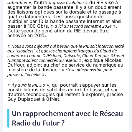
saturation
», l’autre «
grosse évolution
» du RIE vise à
augmenter la bande passante. Il y a un doublement
des liaisons optiques sur la dorsale et le passage à
quatre datacenters. Il est aussi question de
multiplier par 10 la bande passante Internet et ainsi
passer à 100 Gb/s, «
d’ici au second semestre 2024
».
Cette seconde génération du RIE devrait être
achevée en 2025.
«
Nous avons aujourd’hui besoin que le RIE soit interconnecté
aux “clouders” et que les champions français du Cloud de
confiance comme OVHcloud, Outscale, Cloud Temple, S3ns et
NumSpot soient connectés au réseau
», explique Nicolas
Duffour, adjoint au chef de service du numérique au
ministère de la Justice : «
c'est indispensable pour
passer à l’échelle
».
«
Il y aura le RIE 3.0
», qui pourrait s’appuyer sur les
constellations de satellites en orbite basse, et sur
d’autres technologies qui restent à explorer, précise
Guy Duplaquet à 01Net.
Un rapprochement avec le Réseau
Radio du Futur ?