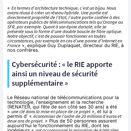
«
En termes d’architecture technique, c’est un bijou. Nous
avons réussi à créer un réseau hybride. Une partie est
directement propriété de l’Etat, l’autre partie confiée à des
opérateurs publics de télécommunications tels qu’Orange ou
SFR, par exemple. Quant à son épine dorsale, elle se
présente sous la forme d’une double boucle de fibre optique.
Notre objectif, c’est de pouvoir fonctionner en toutes
circonstances, par exemple en cas d’une panne d’Internet en
France
», explique Guy Duplaquet, directeur du RIE, à
nos confrères.
Cybersécurité : « le RIE apporte
ainsi un niveau de sécurité
supplémentaire »
Le Réseau national de télécommunications pour la
technologie, l'enseignement et la recherche
(
RENATER
,
qui fête de son côté ses 30 ans
) a été
«
une clé dans la mise en place de ce projet
», et lui a
permis d' «
économiser de l’ordre de 20 millions d’euros et
deux ans de projet
. » Plus de 50 personnes assurent
aujourd'hui le fonctionnement du RIE, dont les
ingénieurs «
ont accompagné la migration de 9 000 sites