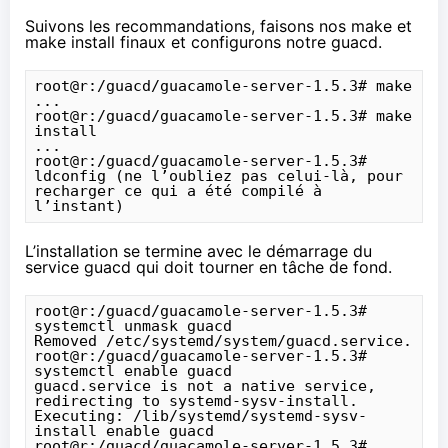
Suivons les recommandations, faisons nos make et
make install finaux et configurons notre guacd.
root@r:/guacd/guacamole-server-1.5.3# make

...

root@r:/guacd/guacamole-server-1.5.3# make 
install

...

root@r:/guacd/guacamole-server-1.5.3# 
ldconfig (ne l’oubliez pas celui-là, pour 
recharger ce qui a été compilé à 
l’instant)
L’installation se termine avec le démarrage du
service guacd qui doit tourner en tâche de fond.
root@r:/guacd/guacamole-server-1.5.3# 
systemctl unmask guacd

Removed /etc/systemd/system/guacd.service.

root@r:/guacd/guacamole-server-1.5.3# 
systemctl enable guacd

guacd.service is not a native service, 
redirecting to systemd-sysv-install.

Executing: /lib/systemd/systemd-sysv-
install enable guacd

root@r:/guacd/guacamole-server-1.5.3# 