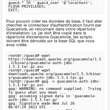
guacd.* TO ' guacd_user '@'localhost';

FLUSH PRIVILEGES;

EXIT;
Pour pouvoir créer les données de base, il faut aller
chercher le connecteur d’authentification fourni par
Guacamole, en retournant dans votre répertoire
d’installation. Le .jar doit être copié dans le
répertoire d’extensions Guacamole, les scripts
doivent être déroulés sur la base SQL que vous
avez créée.
root@r:/guacd# wget 
https://downloads.apache.org/guacamole/1.5
.3/binary/guacamole-auth-jdbc-
1.5.3.tar.gz.asc

root@r:/guacd# wget 
downloads.apache.org/guacamole/1.5.3/binar
y/guacamole-auth-jdbc-1.5.3.tar.gz

root@r:/guacd# gpg -v guacamole-auth-jdbc-
1.5.3.tar.gz.asc

gpg: WARNING: no command supplied.  Trying 
to guess what you mean ...

gpg: assuming signed data in 'guacamole-
auth-jdbc-1.5.3.tar.gz'

gpg: Signature made Wed Jul 26 
06:07:24 2023 UTC
