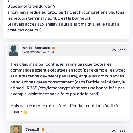
?
Guacamol fait-il du wan ?
sinon rien à redire au tuto...parfait, archi compréhensible, tous
les retours terminal y sont, c'est le bonheur !
Si j'avais accès aux smiley, j'aurais fait ma titia, et je t'aurais
collé des coeurs :)
white_tentacle
Premium
Le 14/12/2023 à 07h54
Très clair, mais par contre, je n’aime pas que toutes les
commandes soient exécutées en root (par exemple, les wget
et autres tar ne devraient pas l’être), et que les droits d’accès
ne soient pas gérés correctement (dans l’article précédent, le
chmod -R 755 /etc/letsencrypt n’est pas une bonne idée par
exemple, clairement pas à faire pour de la prod).
Mais ça a le mérite d’être là, et effectivement, très facile à
suivre
Jean_G
Premium