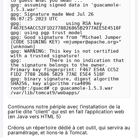
to guess what you mean ...

gpg: assuming signed data in 'guacamole-
1.5.3.war'

gpg: Signature made Wed Jul 26 
06:07:25 2023 UTC

gpg:                using RSA key 
F467E54ACC52F1D2778826865B2977AEE5E4518F

gpg: using pgp trust model

gpg: Good signature from "Michael Jumper 
(CODE SIGNING KEY) <mjumper@apache.org>" 
[unknown]

gpg: WARNING: This key is not certified 
with a trusted signature!

gpg:          There is no indication that 
the signature belongs to the owner.

Primary key fingerprint: F467 E54A CC52 
F1D2 7788 2686 5B29 77AE E5E4 518F

gpg: binary signature, digest algorithm 
SHA256, key algorithm rsa4096

root@r:/guacd# cp guacamole-1.5.3.war 
Continuons notre périple avec l’installation de la
partie dite “client” qui est en fait l’application web
(en Java vers HTML 5)
Créons un répertoire dédié à cet outil, qui servira au
paramétrage, et lions-le à Tomcat.