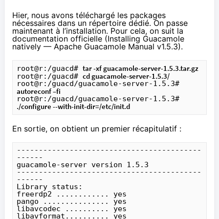
Hier, nous avons téléchargé les packages
nécessaires dans un répertoire dédié. On passe
maintenant à l’installation. Pour cela, on suit la
documentation officielle (
Installing Guacamole
natively — Apache Guacamole Manual v1.5.3).
tar -xf guacamole-server-1.5.3.tar.gz
root@r:/guacd# 
cd guacamole-server-1.5.3/
root@r:/guacd# 
root@r:/guacd/guacamole-server-1.5.3# 
autoreconf –fi
root@r:/guacd/guacamole-server-1.5.3# 
./configure --with-init-dir=/etc/init.d
En sortie, on obtient un premier récapitulatif :
------------------------------------------
------

guacamole-server version 1.5.3

------------------------------------------
------

Library status:

freerdp2 ............ yes

pango ............... yes

libavcodec .......... yes

libavformat.......... yes
