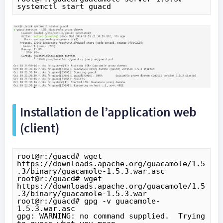
systemctl start guacd
Installation de l’application web
(client)
root@r:/guacd# wget 
https://downloads.apache.org/guacamole/1.5
.3/binary/guacamole-1.5.3.war.asc

root@r:/guacd# wget 
https://downloads.apache.org/guacamole/1.5
.3/binary/guacamole-1.5.3.war

root@r:/guacd# gpg -v guacamole-
1.5.3.war.asc

gpg: WARNING: no command supplied.  Trying 