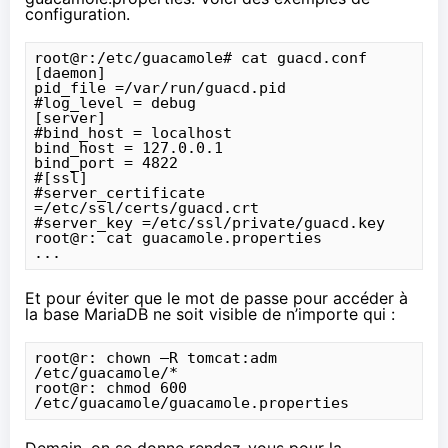
configuration.
root@r:/etc/guacamole# cat guacd.conf

[daemon]

pid_file =/var/run/guacd.pid

#log_level = debug

[server]

#bind_host = localhost

bind_host = 127.0.0.1

bind_port = 4822

#[ssl]

#server_certificate 
=/etc/ssl/certs/guacd.crt

#server_key =/etc/ssl/private/guacd.key

root@r: cat guacamole.properties

Et pour éviter que le mot de passe pour accéder à
la base MariaDB ne soit visible de n’importe qui :
root@r: chown –R tomcat:adm 
/etc/guacamole/*

root@r: chmod 600 