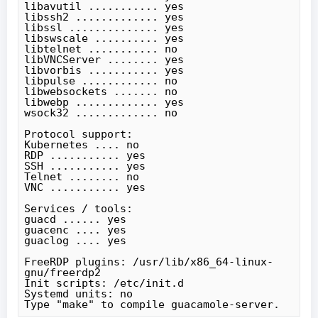
libavutil ........... yes

libssh2 ............. yes

libssl .............. yes

libswscale .......... yes

libtelnet ........... no

libVNCServer ........ yes

libvorbis ........... yes

libpulse ............ no

libwebsockets ....... no

libwebp ............. yes

wsock32 ............. no

Protocol support:

Kubernetes .... no

RDP ........... yes

SSH ........... yes

Telnet ........ no

VNC ........... yes

Services / tools:

guacd ...... yes

guacenc .... yes

guaclog .... yes

FreeRDP plugins: /usr/lib/x86_64-linux-
gnu/freerdp2

Init scripts: /etc/init.d

Systemd units: no

Type "make" to compile guacamole-server.