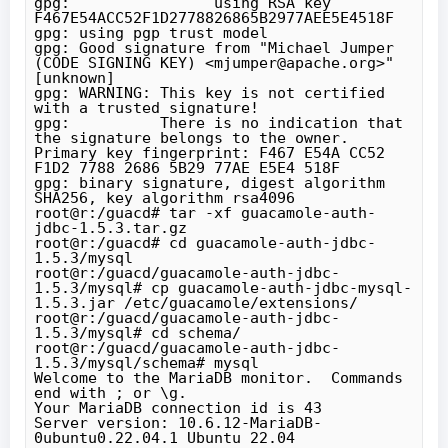
gpg:                using RSA key 
F467E54ACC52F1D2778826865B2977AEE5E4518F

gpg: using pgp trust model

gpg: Good signature from "Michael Jumper 
(CODE SIGNING KEY) <mjumper@apache.org>" 
[unknown]

gpg: WARNING: This key is not certified 
with a trusted signature!

gpg:          There is no indication that 
the signature belongs to the owner.

Primary key fingerprint: F467 E54A CC52 
F1D2 7788 2686 5B29 77AE E5E4 518F

gpg: binary signature, digest algorithm 
SHA256, key algorithm rsa4096

root@r:/guacd# tar -xf guacamole-auth-
jdbc-1.5.3.tar.gz

root@r:/guacd# cd guacamole-auth-jdbc-
1.5.3/mysql

root@r:/guacd/guacamole-auth-jdbc-
1.5.3/mysql# cp guacamole-auth-jdbc-mysql-
1.5.3.jar /etc/guacamole/extensions/

root@r:/guacd/guacamole-auth-jdbc-
1.5.3/mysql# cd schema/

root@r:/guacd/guacamole-auth-jdbc-
1.5.3/mysql/schema# mysql

Welcome to the MariaDB monitor.  Commands 
end with ; or \g.

Your MariaDB connection id is 43

Server version: 10.6.12-MariaDB-
0ubuntu0.22.04.1 Ubuntu 22.04
