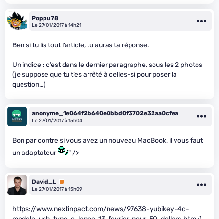
Poppu78
Le 27/01/2017 à 14h21
Ben si tu lis tout l’article, tu auras ta réponse.
Un indice : c’est dans le dernier paragraphe, sous les 2 photos
(je suppose que tu t’es arrêté à celles-si pour poser la
question…)
anonyme_1e064f2b640e0bbd0f3702e32aa0cfea
Le 27/01/2017 à 15h04
Bon par contre si vous avez un nouveau MacBook, il vous faut
un adaptateur
" />
David_L
Premium
Le 27/01/2017 à 15h09
https://www.nextinpact.com/news/97638-yubikey-4c-
modele-usb-type-c-lance-13-fevrier-pour-50-dollars.htm
;)