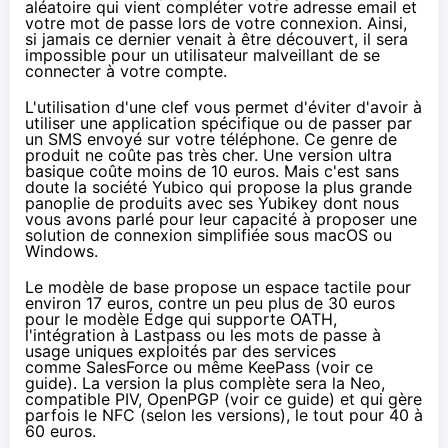
aléatoire qui vient compléter votre adresse email et
votre mot de passe lors de votre connexion. Ainsi,
si jamais ce dernier venait à être découvert, il sera
impossible pour un utilisateur malveillant de se
connecter à votre compte.
L'utilisation d'une clef vous permet d'éviter d'avoir à
utiliser une application spécifique ou de passer par
un SMS envoyé sur votre téléphone. Ce genre de
produit ne coûte pas très cher. Une version ultra
basique coûte
moins de 10 euros
. Mais c'est sans
doute la société Yubico qui propose la plus grande
panoplie de produits avec ses
Yubikey
dont nous
vous avons parlé pour leur capacité à proposer une
solution de connexion simplifiée
sous macOS
ou
Windows
.
Le modèle de base propose un espace tactile
pour
environ 17 euros
, contre un peu plus de 30 euros
pour le modèle Edge qui supporte
OATH
,
l'intégration à Lastpass ou
les mots de passe à
usage uniques
exploités par des services
comme
SalesForce
ou même KeePass (voir
ce
guide
). La version la plus complète sera la Neo,
compatible
PIV
,
OpenPGP
(voir
ce guide
) et qui gère
parfois le NFC (selon les versions), le tout pour
40 à
60 euros
.