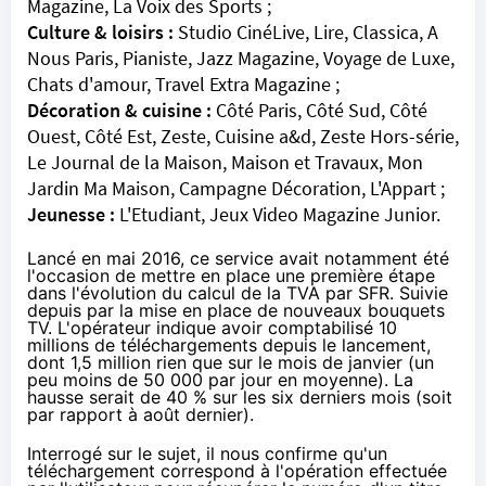
Magazine, La Voix des Sports ;
Culture & loisirs :
Studio CinéLive, Lire, Classica, A
Nous Paris, Pianiste, Jazz Magazine, Voyage de Luxe,
Chats d'amour, Travel Extra Magazine ;
Décoration & cuisine :
Côté Paris, Côté Sud, Côté
Ouest, Côté Est, Zeste, Cuisine a&d, Zeste Hors-série,
Le Journal de la Maison, Maison et Travaux, Mon
Jardin Ma Maison, Campagne Décoration, L'Appart ;
Jeunesse :
L'Etudiant, Jeux Video Magazine Junior.
Lancé en mai 2016, ce service avait notamment été
l'occasion de mettre en place une première étape
dans
l'évolution du calcul de la TVA par SFR
. Suivie
depuis par la mise en place
de nouveaux bouquets
TV
. L'opérateur indique avoir comptabilisé 10
millions de téléchargements depuis le lancement,
dont 1,5 million rien que sur le mois de janvier (un
peu moins de 50 000 par jour en moyenne). La
hausse serait de 40 % sur les six derniers mois (soit
par rapport à août dernier).
Interrogé sur le sujet, il nous confirme qu'un
téléchargement correspond à l'opération effectuée