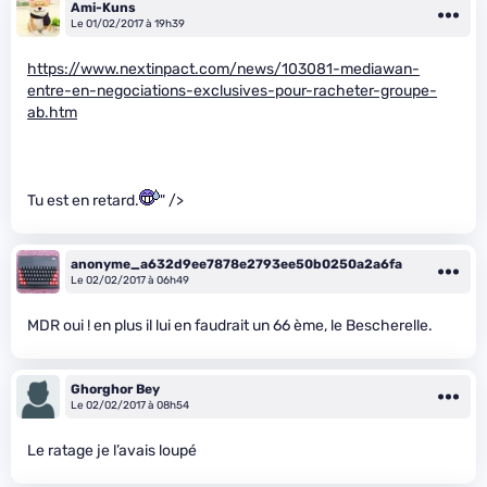
Ami-Kuns
Le 01/02/2017 à 19h39
https://www.nextinpact.com/news/103081-mediawan-
entre-en-negociations-exclusives-pour-racheter-groupe-
ab.htm
Tu est en retard.
" />
anonyme_a632d9ee7878e2793ee50b0250a2a6fa
Le 02/02/2017 à 06h49
MDR oui ! en plus il lui en faudrait un 66 ème, le Bescherelle.
Ghorghor Bey
Le 02/02/2017 à 08h54
Le ratage je l’avais loupé