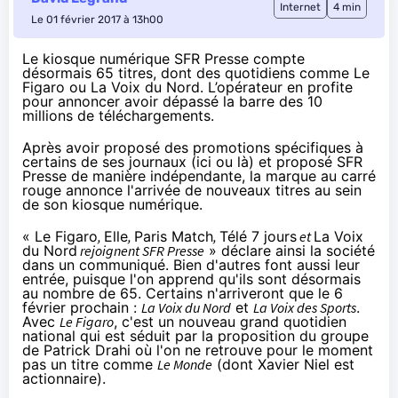
Internet
4 min
Le 01 février 2017 à 13h00
Le kiosque numérique SFR Presse compte
désormais 65 titres, dont des quotidiens comme Le
Figaro ou La Voix du Nord. L’opérateur en profite
pour annoncer avoir dépassé la barre des 10
millions de téléchargements.
Après avoir proposé des promotions spécifiques à
certains de ses journaux (
ici
ou
là
) et proposé
SFR
Presse
de manière indépendante
, la marque au carré
rouge annonce l'arrivée de nouveaux titres au sein
de son kiosque numérique.
« Le Figaro
,
Elle
,
Paris Match
,
Télé 7 jours
et
La Voix
du Nord
rejoignent
SFR Presse
» déclare ainsi la société
dans un communiqué. Bien d'autres font aussi leur
entrée, puisque l'on apprend qu'ils sont désormais
au nombre de 65. Certains n'arriveront que le 6
février prochain :
La Voix du Nord
et
La Voix des Sports
.
Avec
Le Figaro
, c'est un nouveau grand quotidien
national qui est séduit par la proposition du groupe
de Patrick Drahi où l'on ne retrouve pour le moment
pas un titre comme
Le Monde
(dont Xavier Niel est
actionnaire).