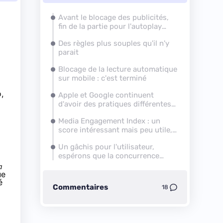
Avant le blocage des publicités,
fin de la partie pour l'autoplay
dans Chrome (ou pas)
Des règles plus souples qu'il n'y
parait
Blocage de la lecture automatique
sur mobile : c'est terminé
,
Apple et Google continuent
d'avoir des pratiques différentes,
quid de Mozilla ?
Media Engagement Index : un
score intéressant mais peu utile,
sauf à Google ?
Un gâchis pour l'utilisateur,
espérons que la concurrence
s'active
a
ue
é
Commentaires
18