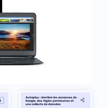
Autoplay : derrière les annonces de
Google, des règles permissives et
une collecte de données