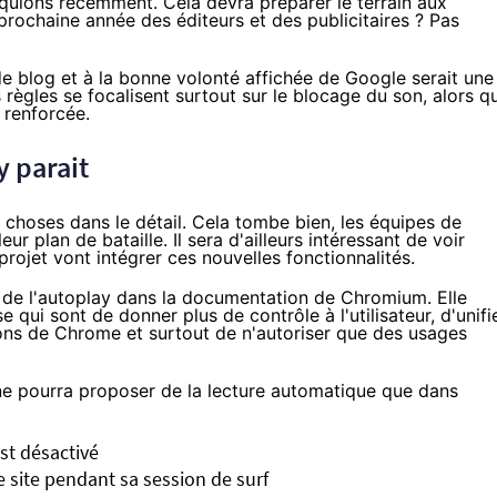
quions récemment
. Cela devra préparer le terrain aux
 prochaine année des éditeurs et des publicitaires ? Pas
de blog
et à la bonne volonté affichée de Google serait une
s règles se focalisent surtout sur le blocage du son, alors q
 renforcée.
y parait
es choses dans le détail. Cela tombe bien, les équipes de
plan de bataille. Il sera d'ailleurs intéressant de voir
rojet vont intégrer ces nouvelles fonctionnalités.
de l'autoplay
dans la documentation de Chromium
. Elle
e qui sont de donner plus de contrôle à l'utilisateur, d'unifi
ons de Chrome et surtout de n'autoriser que des usages
e ne pourra proposer de la lecture automatique que dans
st désactivé
le site pendant sa session de surf