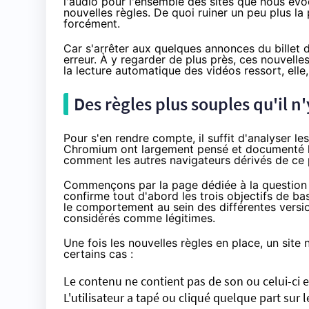
l'audio pour l'ensemble des sites
que nous évo
nouvelles règles. De quoi ruiner un peu plus la
forcément.
Car s'arrêter aux quelques annonces
du billet 
erreur. À y regarder de plus près, ces nouvelle
la lecture automatique des vidéos ressort, elle,
Des règles plus souples qu'il n'
Pour s'en rendre compte, il suffit d'analyser l
Chromium ont largement pensé et documenté leur 
comment les autres navigateurs dérivés de ce p
Commençons par la page dédiée à la question 
confirme tout d'abord les trois objectifs de bas
le comportement au sein des différentes versi
considérés comme légitimes.
Une fois les nouvelles règles en place, un sit
certains cas :
Le contenu ne contient pas de son ou celui-ci e
L'utilisateur a tapé ou cliqué quelque part sur 