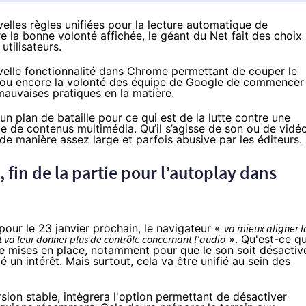
lles règles unifiées pour la lecture automatique de
 la bonne volonté affichée, le géant du Net fait des choix
utilisateurs.
velle fonctionnalité dans Chrome
permettant de couper le
, ou encore la volonté des équipe de Google de commencer
mauvaises pratiques en la matière.
 plan de bataille pour ce qui est de la lutte contre une
ue de contenus multimédia. Qu’il s’agisse de son ou de vidéo
e de manière assez large et parfois abusive par les éditeurs.
, fin de la partie pour l’autoplay dans
pour le 23 janvier prochain
, le navigateur «
va mieux aligner l
t va leur donner plus de contrôle concernant l'audio
». Qu'est-ce q
tre mises en place, notamment pour que le son soit désactiv
é un intérêt. Mais surtout, cela va être unifié au sein des
ion stable, intègrera l'option permettant de désactiver