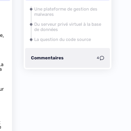
Une plateforme de gestion des
malwares
Du serveur privé virtuel à la base
de données
e,
La question du code source
Commentaires
4
La
a
ur
t
e