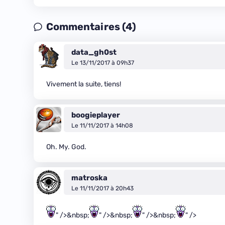
Commentaires (4)
data_gh0st
Le 13/11/2017 à 09h37
Vivement la suite, tiens!
boogieplayer
Le 11/11/2017 à 14h08
Oh. My. God.
matroska
Le 11/11/2017 à 20h43
" />&nbsp;
" />&nbsp;
" />&nbsp;
" />