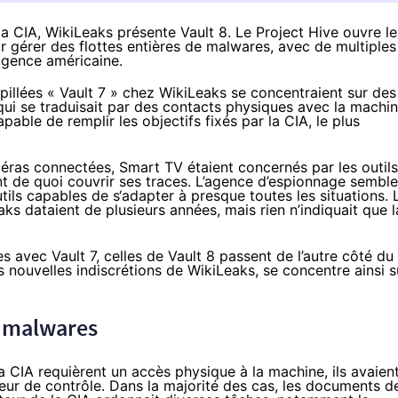
 la CIA, WikiLeaks présente Vault 8. Le Project Hive ouvre le
r gérer des flottes entières de malwares, avec de multiples
agence américaine.
illées « Vault 7 »
chez WikiLeaks se concentraient sur des
qui se traduisait par des contacts physiques avec la machin
apable de remplir les objectifs fixés par la CIA, le plus
méras connectées,
Smart TV
étaient concernés par les outils
nt
de quoi couvrir ses traces
. L’agence d’espionnage semble
ils capables de s‘adapter à presque toutes les situations. 
s dataient de plusieurs années, mais rien n’indiquait que l
es avec Vault 7,
celles de Vault 8
passent de l’autre côté du
des nouvelles indiscrétions de WikiLeaks, se concentre ainsi s
s malwares
a CIA requièrent un accès physique à la machine, ils avaien
ur de contrôle. Dans la majorité des cas, les documents d