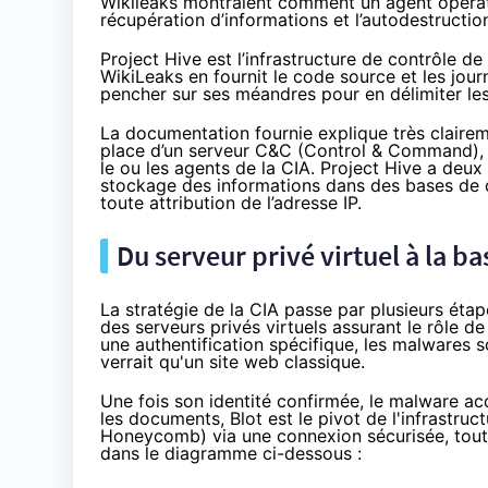
Wikileaks montraient comment un agent opérat
récupération d’informations et l’autodestructio
Project Hive est l’infrastructure de contrôle d
WikiLeaks en fournit le code source et les jo
pencher sur ses méandres pour en délimiter les
La documentation fournie explique très clairem
place d’un serveur C&C (Control & Command)
le ou les agents de la CIA. Project Hive a deux o
stockage des informations dans des bases de 
toute attribution de l’adresse IP.
Du serveur privé virtuel à la b
La stratégie de la CIA passe par plusieurs éta
des serveurs privés virtuels assurant le rôle de
une authentification spécifique, les malwares 
verrait qu'un site web classique.
Une fois son identité confirmée, le malware a
les documents, Blot est le pivot de l'infrastruct
Honeycomb) via une connexion sécurisée, tout 
dans le diagramme ci-dessous :