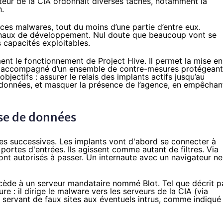
eur de la CIA ordonnait diverses tâches, notamment la
n.
e ces malwares, tout du moins d’une partie d’entre eux.
urnaux de développement. Nul doute que beaucoup vont se
 capacités exploitables.
ent le fonctionnement de Project Hive. Il permet la mise en
, accompagné d’un ensemble de contre-mesures protégeant
bjectifs : assurer le relais des implants actifs jusqu’au
données, et masquer la présence de l’agence, en empêchan
ase de données
pes successives. Les implants vont d'abord se connecter à
 portes d'entrées. Ils agissent comme autant de filtres. Via
sont autorisés à passer. Un internaute avec un navigateur ne
ccède à un serveur mandataire nommé Blot. Tel que décrit p
ure : il dirige le malware vers les serveurs de la CIA (via
servant de faux sites aux éventuels intrus, comme indiqué