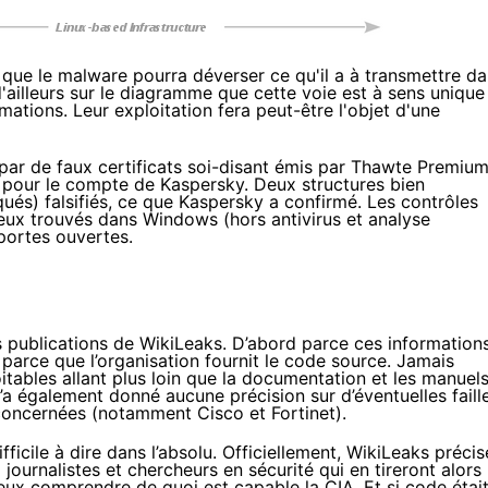
que le malware pourra déverser ce qu'il a à transmettre d
ailleurs sur le diagramme que cette voie est à sens unique 
mations. Leur exploitation fera peut-être l'objet d'une
 par de faux certificats soi-disant émis par Thawte Premiu
 pour le compte de Kaspersky. Deux structures bien
ués) falsifiés, ce que
Kaspersky a confirmé
. Les contrôles
ux trouvés dans Windows (hors antivirus et analyse
portes ouvertes.
s publications de WikiLeaks. D’abord parce ces information
e parce que
l’organisation fournit le code source
. Jamais
itables allant plus loin que la documentation et les manuel
 n’a également donné aucune précision sur d’éventuelles faill
 concernées (notamment Cisco et Fortinet).
ifficile à dire dans l’absolu. Officiellement, WikiLeaks précis
urnalistes et chercheurs en sécurité qui en tireront alors
ieux comprendre de quoi est capable la CIA. Et si code étai