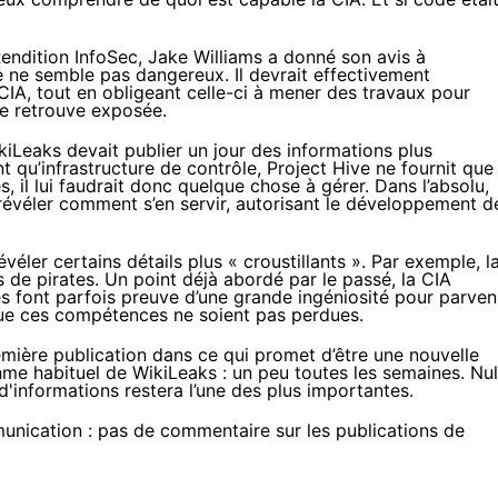
endition InfoSec, Jake Williams a
donné son avis à
ve ne semble pas dangereux. Il devrait effectivement
CIA, tout en obligeant celle-ci à mener des travaux pour
se retrouve exposée.
kiLeaks devait publier un jour des informations plus
qu’infrastructure de contrôle, Project Hive ne fournit que
s, il lui faudrait donc quelque chose à gérer. Dans l’absolu,
révéler comment s’en servir, autorisant le développement d
véler certains détails plus « croustillants ». Par exemple, l
de pirates. Un point déjà abordé par le passé, la CIA
es font parfois preuve d’une grande ingéniosité pour parven
 que ces compétences ne soient pas perdues.
emière publication dans ce qui promet d’être une nouvelle
me habituel de WikiLeaks : un peu toutes les semaines. Nul
'informations restera l’une des plus importantes.
mmunication : pas de commentaire sur les publications de