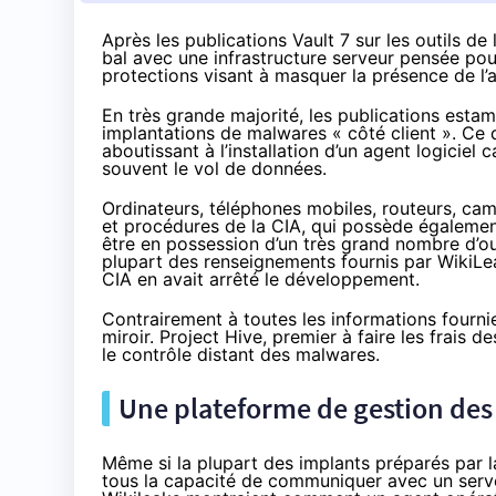
Après les publications Vault 7 sur les outils de
bal avec une infrastructure serveur pensée pou
protections visant à masquer la présence de l’
En très grande majorité, les
publications estamp
implantations de malwares « côté client ». Ce 
aboutissant à l’installation d’un agent logiciel c
souvent le vol de données.
Ordinateurs
, téléphones mobiles,
routeurs
, ca
et procédures de la CIA, qui possède égaleme
être en possession d’un très grand nombre d’out
plupart des renseignements fournis par WikiLeak
CIA en avait arrêté le développement.
Contrairement à toutes les informations fourni
miroir. Project Hive, premier à faire les frais 
le contrôle distant des malwares.
Une plateforme de gestion de
Même si la plupart des implants préparés par l
tous la capacité de communiquer avec un serve