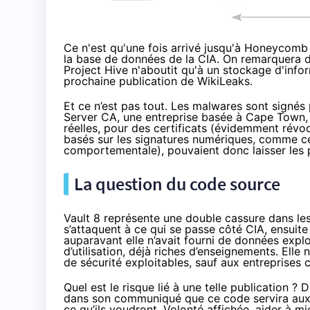
Ce n'est qu'une fois arrivé jusqu'à Honeycomb 
la base de données de la CIA. On remarquera d'
Project Hive n'aboutit qu'à un stockage d'infor
prochaine publication de WikiLeaks.
Et ce n’est pas tout. Les malwares sont signés
Server CA, une entreprise basée à Cape Town,
réelles, pour des certificats (évidemment révoq
basés sur les signatures numériques, comme ce
comportementale), pouvaient donc laisser les 
La question du code source
Vault 8 représente une double cassure dans le
s’attaquent à ce qui se passe côté CIA, ensuit
auparavant elle n’avait fourni de données explo
d’utilisation, déjà riches d’enseignements. Elle
de sécurité exploitables, sauf aux entreprises
Quel est le risque lié à une telle publication ? D
dans son communiqué que ce code servira aux jo
ce qu’ils voudront. Volonté affichée, aider à m