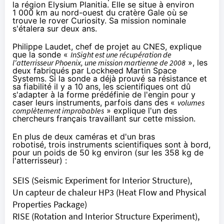
la région
Elysium Planitia
. Elle se situe à environ
1 000 km au nord-ouest du cratère Gale où se
trouve le rover Curiosity. Sa mission nominale
s'étalera sur deux ans.
Philippe Laudet, chef de projet au CNES,
explique
que la sonde «
InSight est une récupération de
l'atterrisseur Phoenix, une mission martienne de 2008
», les
deux fabriqués par Lockheed Martin Space
Systems. Si la sonde a déjà prouvé sa résistance et
sa fiabilité il y a 10 ans, les scientifiques ont dû
s'adapter à la forme prédéfinie de l'engin pour y
caser leurs instruments, parfois dans des «
volumes
complètement improbables
» explique l'un des
chercheurs français travaillant sur cette mission.
En plus de deux caméras et d'un bras
robotisé, trois instruments scientifiques sont à bord,
pour un poids de 50 kg environ (sur les 358 kg de
l'atterrisseur) :
SEIS
(Seismic Experiment for Interior Structure),
Un
capteur de chaleur HP3
(Heat Flow and Physical
Properties Package)
RISE
(Rotation and Interior Structure Experiment),