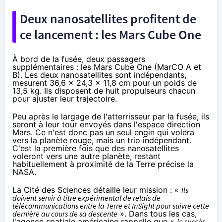
Deux nanosatellites profitent de
ce lancement : les Mars Cube One
À bord de la fusée, deux passagers
supplémentaires : les
Mars Cube One
(MarCO A et
B). Les deux nanosatellites sont indépendants,
mesurent 36,6 x 24,3 x 11,8 cm pour un poids de
13,5 kg. Ils disposent de huit propulseurs chacun
pour ajuster leur trajectoire.
Peu après le largage de l'atterrisseur par la fusée, ils
seront à leur tour envoyés dans l'espace direction
Mars. Ce n'est donc pas un seul engin qui volera
vers la planète rouge, mais un trio indépendant.
C'est la première fois que des nanosatellites
voleront vers une autre planète, restant
habituellement à proximité de la Terre précise la
NASA.
La Cité des Sciences
détaille leur mission
: «
Ils
doivent servir à titre expérimental de relais de
télécommunications entre la Terre et InSight pour suivre cette
dernière au cours de sa descente
». Dans tous les cas,
l'agence spatiale américaine rappelle que «
le succès