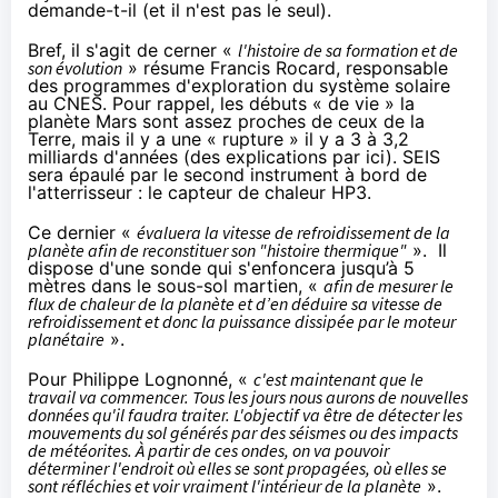
demande-t-il (et il n'est pas le seul).
Bref, il s'agit de cerner «
l'histoire de sa formation et de
son évolution
» résume Francis Rocard, responsable
des programmes d'exploration du système solaire
au CNES. Pour rappel, les débuts « de vie » la
planète Mars sont assez proches de ceux de la
Terre, mais il y a une « rupture » il y a 3 à 3,2
milliards d'années (des explications
par ici
). SEIS
sera épaulé par le second instrument à bord de
l'atterrisseur : le capteur de chaleur HP3.
Ce dernier «
évaluera la vitesse de refroidissement de la
planète afin de reconstituer son "histoire thermique"
». Il
dispose d'une sonde qui s'enfoncera jusqu’à 5
mètres dans le sous-sol martien, «
afin de mesurer le
flux de chaleur de la planète et d’en déduire sa vitesse de
refroidissement et donc la puissance dissipée par le moteur
planétaire
».
Pour Philippe Lognonné, «
c'est maintenant que le
travail va commencer. Tous les jours nous aurons de nouvelles
données qu'il faudra traiter. L'objectif va être de détecter les
mouvements du sol générés par des séismes ou des impacts
de météorites. À partir de ces ondes, on va pouvoir
déterminer l'endroit où elles se sont propagées, où elles se
sont réfléchies et voir vraiment l'intérieur de la planète
».