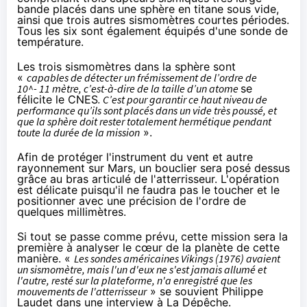
bande placés dans une sphère en titane sous vide,
ainsi que trois autres sismomètres courtes périodes.
Tous les six sont également équipés d'une sonde de
température.
Les trois sismomètres dans la sphère sont
«
capables de détecter un frémissement de l’ordre de
10^- 11 mètre, c’est-à-dire de la taille d’un atome
se
félicite le CNES
. C’est pour garantir ce haut niveau de
performance qu’ils sont placés dans un vide très poussé, et
que la sphère doit rester totalement hermétique pendant
toute la durée de la mission
».
Afin de protéger l'instrument du vent et autre
rayonnement sur Mars, un bouclier sera posé dessus
grâce au bras articulé de l'atterrisseur. L'opération
est délicate puisqu'il ne faudra pas le toucher et le
positionner avec une précision de l'ordre de
quelques millimètres.
Si tout se passe comme prévu, cette mission sera la
première à analyser le cœur de la planète de cette
manière. «
Les sondes américaines Vikings (1976) avaient
un sismomètre, mais l'un d'eux ne s'est jamais allumé et
l'autre, resté sur la plateforme, n'a enregistré que les
mouvements de l'atterrisseur
» se souvient Philippe
Laudet dans
une interview à La Dépêche
.