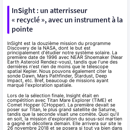
InSight : un atterrisseur
« recyclé », avec un instrument à la
pointe
InSight est la douzième mission du
programme
Discovery
de la NASA, dont le but est
principalement d'étudier notre système solaire. La
première date de 1996 avec
NEAR Shoemaker
(Near
Earth Asteroid Rendez-vous), tandis que l'une des
dernières n'est rien de moins que le
télescope
spatial Kepler
. Nous pouvons également citer
la
sonde Dawn
,
Mars Pathfinder
,
Stardust
,
Deep
Impact
, etc. Bref, beaucoup de missions ayant
marqué l'exploration spatiale.
Lors de la sélection finale, Insight était en
compétition avec Titan Mare Explorer (TiME) et
Comet Hopper (CHopper). La première devait se
poser sur Titan, le plus grand satellite de Saturne,
tandis que la seconde visait une comète. Quoi qu'il
en soit, la mission d'exploration du sous-sol martien
a gagné et décollera demain. Elle arrivera sur site le
26 novembre 2018 et se posera si tout va bien dans