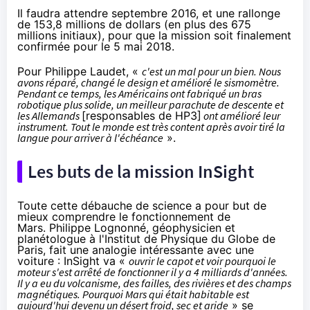
Il faudra attendre
septembre 2016
, et une rallonge
de 153,8 millions de dollars (en plus des 675
millions initiaux), pour que la mission soit finalement
confirmée pour le 5 mai 2018.
Pour Philippe Laudet, «
c'est un mal pour un bien. Nous
avons réparé, changé le design et amélioré le sismomètre.
Pendant ce temps, les Américains ont fabriqué un bras
robotique plus solide, un meilleur parachute de descente et
les Allemands
[responsables de HP3]
ont amélioré leur
instrument. Tout le monde est très content après avoir tiré la
langue pour arriver à l'échéance
».
Les buts de la mission InSight
Toute cette débauche de science a pour but de
mieux comprendre le fonctionnement de
Mars. Philippe Lognonné, géophysicien et
planétologue à l'Institut de Physique du Globe de
Paris, fait une analogie intéressante avec une
voiture : InSight va «
ouvrir le capot et voir pourquoi le
moteur s'est arrêté de fonctionner il y a 4 milliards d'années.
Il y a eu du volcanisme, des failles, des rivières et des champs
magnétiques. Pourquoi Mars qui était habitable est
aujourd'hui devenu un désert froid, sec et aride
» se