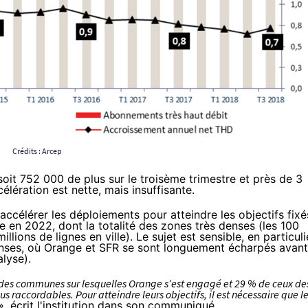
Crédits : Arcep
 soit 752 000 de plus sur le troisème trimestre et près de 3
élération est nette, mais insuffisante.
accélérer les déploiements pour atteindre les objectifs fixé
e en 2022, dont la totalité des zones très denses (les 100
ions de lignes en ville). Le sujet est sensible, en particuli
enses, où
Orange
et
SFR
se sont longuement écharpés avant
alyse
).
x des communes sur lesquelles
Orange
s’est engagé et 29 % de ceux de
s raccordables. Pour atteindre leurs objectifs, il est nécessaire que l
, écrit l'institution
dans son communiqué
.