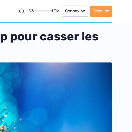
S3
1 Tio
Connexion
Premium
ep pour casser les