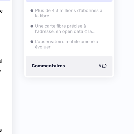
ne
Plus de 4,3 millions d'abonnés à
la fibre
Une carte fibre précise à
l'adresse, en open data « la
semaine prochaine »
L'observatoire mobile amené à
)
évoluer
ui
Commentaires
8
c
s