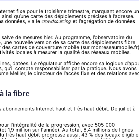
Internet fixe pour le troisième trimestre, marquant encore u
, ainsi qu’une carte des déploiements précises à l’adresse.
ses données, via le
crowdsourcing
et l’agrégation de données
ne salve de mesures hier. Au programme,
l’observatoire du
e, une nouvelle version de
sa carte des déploiements fibre
ur des cartes de couverture mobile (sur
monreseaumobile.fr
tivités locales à mesurer la qualité des réseaux mobiles.
es, datées. Le régulateur affiche encore sa logique d’app
vés, qu’il compte responsabiliser par la pratique. Nous avons
ume Mellier, le directeur de l’accès fixe et des relations ave
 à
la fibre
 abonnements Internet haut et très haut débit. De juillet à
ur l'intégralité de la progression, avec 505 000
 1,9 million sur l'année). Au total, 8,4 millions de lignes
u très haut débit progresse aussi, 43 % des locaux éligible