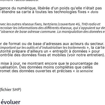
'Agence du numérique, libérée d'un poids
qu'elle n'était pas
 étendre sa carte à toutes les technologies fixes «
dans
vec les autres réseaux fixes, hertziens (couverture 4G, THD radio et
recroiser les informations des différents réseaux, qui s'appuient sur de
 l'absence de base adresse commune. La manipulation des données e
er de format ou de base d'adresses aux acteurs du secteur.
 important sur les outils et d'industrialiser les traitements
», la carte
utorité prépare d'ailleurs un « entrepôt à données » pour
e contrôle des données fixes et mobiles (voir
notre entretien
).
mise à jour, ne montrant encore que le pourcentage de
ualisation. Des données moins complètes que celles
s promet des données ouvertes et précises «
la semaine
(fichier SHP)
 évoluer