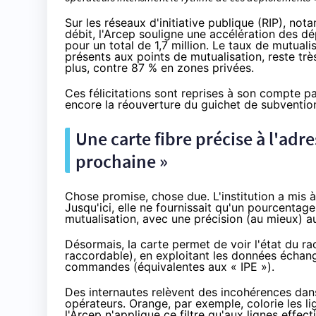
Sur les réseaux d'initiative publique (RIP), n
débit, l'Arcep souligne une accélération des dé
pour un total de 1,7 million. Le taux de mutual
présents aux points de mutualisation, reste trè
plus, contre 87 % en zones privées.
Ces félicitations sont reprises à son compte par
encore
la réouverture du guichet de subvention
Une carte fibre précise à l'adr
prochaine »
Chose promise, chose due. L'institution a mis à 
Jusqu'ici, elle ne fournissait qu'un pourcenta
mutualisation, avec une précision (au mieux) au
Désormais, la carte permet de voir l'état du ra
raccordable), en exploitant les données échang
commandes (équivalentes aux « IPE »).
Des internautes
relèvent des incohérences
dans
opérateurs.
Orange
, par exemple, colorie les li
l'Arcep n'applique ce filtre qu'aux lignes effe