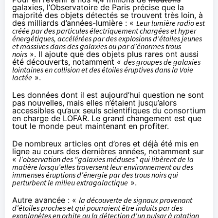
galaxies, l’Observatoire de Paris
précise
que la
majorité des objets détectés se trouvent très loin, à
des milliards d’années-lumière : «
Leur lumière radio est
créée par des particules électriquement chargées et hyper
énergétiques, accélérées par des explosions d’étoiles jeunes
et massives dans des galaxies ou par d’énormes trous
noirs
». Il ajoute que des objets plus rares ont aussi
été découverts, notamment «
des groupes de galaxies
lointaines en collision et des étoiles éruptives dans la Voie
lactée
».
Les données dont il est aujourd’hui question ne sont
pas nouvelles, mais elles n’étaient jusqu’alors
accessibles qu’aux seuls scientifiques du consortium
en charge de LOFAR. Le grand changement est que
tout le monde peut maintenant en profiter.
De nombreux articles ont d’ores et déjà été mis en
ligne au cours des dernières années, notamment sur
«
l’observation des "galaxies méduses" qui libèrent de la
matière lorsqu’elles traversent leur environnement ou des
immenses éruptions d’énergie par des trous noirs qui
perturbent le milieu extragalactique
».
Autre avancée : «
la découverte de signaux provenant
d’étoiles proches et qui pourraient être induits par des
exoplanètes en orbite ou la détection d’un pulsar à rotation