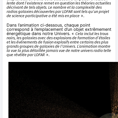
lente dont l’existence remet en question les théories actuelles
décrivant de tels objets. Le nombre et la complexité des
radios galaxies découvertes par LOFAR sont tels qu’un projet
de science participative a été mis en place
».
Dans l’animation ci-dessous, chaque point
correspond à l’emplacement d’un objet extrêmement
énergétique dans notre Univers. «
Cela inclut les trous
noirs, les galaxies avec des explosions de formation d’étoiles
et les événements de fusion explosifs entre certains des plus
grands groupes de galaxies de l’Univers. L’animation montre
la vue la plus détaillée jamais vue de notre univers radio telle
que révélée par LOFAR
».