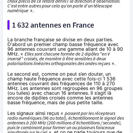
choix précis de ce retard définiT la direction d’observation.
C’est entre autres pour cela qu’on parle d’un télescope
numérique
».
1 632 antennes en France
La branche française se divise en deux parties.
D'abord un premier champ basse fréquence avec
96 antennes couvrant une gamme allant de 10 à 90
MHz. «
Elles sont chacune formée de 2 dipôles "en V
inversé" croisés, de manière à être sensibles à deux
polarisations linéaires orthogonales des ondes reçues
».
Le second est, comme on peut s’en douter, un
champ haute fréquence avec cette fois-ci 1 536
antennes couvrant des fréquences de 110 à 270
MHz. Les antennes sont regroupées en 96 groupes
(ou tuiles) avec chacun 16 antennes. Il s’agit là
encore de dipôles croisés comme les antennes
basse fréquence, mais de plus petite taille.
Les signaux ainsi reçus «
passent par les récepteurs
radio numériques (96 au total), échantillonnant le signal des
antennes à 200 MHz (200 millions d’échantillons / seconde),
puis le combinant pour former un ou plusieurs faisceaux
simultanés sur le ciel
», et on ne parle toujours que de