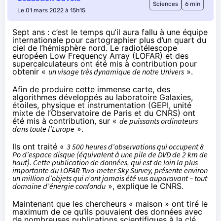
Sciences
6 min
Le 01 mars 2022 à 15h15
Sept ans : c’est le temps qu’il aura fallu à une équipe
internationale pour cartographier plus d’un quart du
ciel de l’hémisphère nord. Le radiotélescope
européen Low Frequency Array (LOFAR) et des
supercalculateurs ont été mis à contribution pour
obtenir «
un visage très dynamique de notre Univers
».
Afin de produire cette immense carte, des
algorithmes développés au
laboratoire Galaxies,
étoiles, physique et instrumentation
(GEPI, unité
mixte de l’Observatoire de Paris et du CNRS) ont
été mis à contribution, sur «
de puissants ordinateurs
dans toute l’Europe
».
Ils ont traité «
3 500 heures d’observations qui occupent 8
Po d’espace disque (équivalent à une pile de DVD de 2 km de
haut). Cette publication de données, qui est de loin la plus
importante du LOFAR Two-meter Sky Survey, présente environ
un million d’objets qui n’ont jamais été vus auparavant – tout
domaine d’énergie confondu
»,
explique le CNRS
.
Maintenant que les chercheurs « maison » ont tiré le
maximum de ce qu’ils pouvaient des données avec
de nombreuses publications scientifiques à la clé,