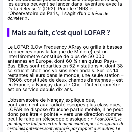
les autres peuvent se lancer dans l’aventure avec
la
Data Release 2 (DR2)
. Pour le CNRS et
l’Observatoire de Paris, il s’agit d’un «
trésor de
données
».
Mais au fait, c’est quoi LOFAR ?
Le LOFAR (LOw Frequency ARray ou grille à basses
fréquences dans la langue de Molière) est un
interféromètre
constitué de plus de 50 000
antennes en Europe, dont 60 % rien qu’aux Pays-
Bas. Elles sont réparties en 52 « stations », dont 38
se situent chez nos voisins néerlandais. Sur les 14
restantes ailleurs dans le monde, une seule station –
FR606, constituée de deux champs d’antennes – est
en France, à Nançay dans le Cher. L’interféromètre
est en service depuis dix ans.
L’observatoire de Nançay
explique
que,
contrairement aux radiotélescopes plus classiques,
LOFAR ne dispose d’aucune partie mobile, il ne peut
donc pas être « pointé » vers une direction comme
peut le faire un télescope classique : «
Pour LOFAR, le
pointage se fait par un traitement numérique : les signaux de
certaines antennes sont retardés par rapport aux autres. Le