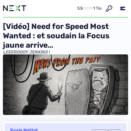
S3
1 Tio
[Vidéo] Need for Speed Most
Wanted : et soudain la Focus
jaune arrive…
LEEEROOOY JENKINS !
Kevin Hottot