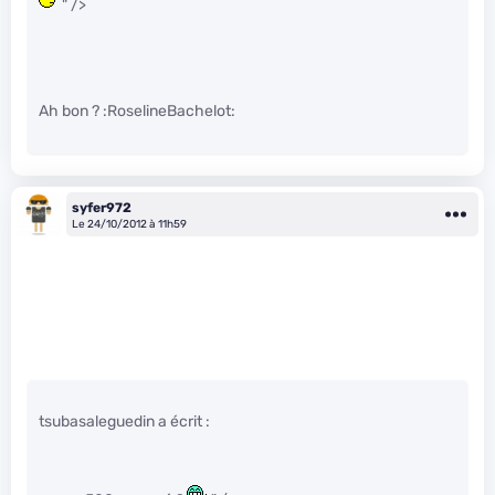
" />
Ah bon ? :RoselineBachelot:
syfer972
Le 24/10/2012 à 11h59
tsubasaleguedin a écrit :