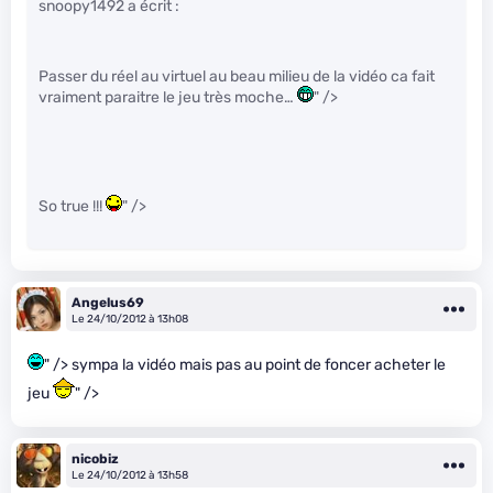
snoopy1492 a écrit :
Passer du réel au virtuel au beau milieu de la vidéo ca fait
vraiment paraitre le jeu très moche…
" />
So true !!!
" />
Angelus69
Le 24/10/2012 à 13h08
" /> sympa la vidéo mais pas au point de foncer acheter le
jeu
" />
nicobiz
Le 24/10/2012 à 13h58