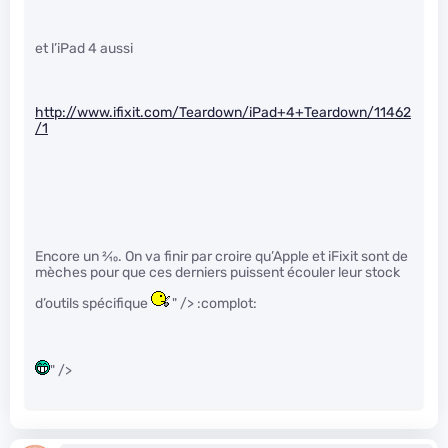
et l’iPad 4 aussi
http://www.ifixit.com/Teardown/iPad+4+Teardown/11462
/1
Encore un
2
⁄
10
. On va finir par croire qu’Apple et iFixit sont de
mèches pour que ces derniers puissent écouler leur stock
d’outils spécifique
" /> :complot:
" />