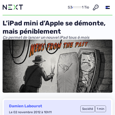
S3
1 Tio
L’iPad mini d’Apple se démonte,
mais péniblement
Ça permet de lancer un nouvel iPad tous 6 mois
Damien Labourot
Société
1 min
Le 02 novembre 2012 à 10h11