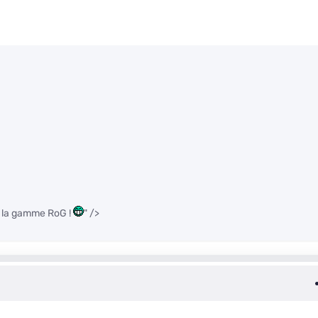
ur la gamme RoG !
" />