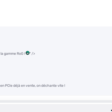
ur la gamme RoG !
" />
D en PCIe déjà en vente, on déchante vite !