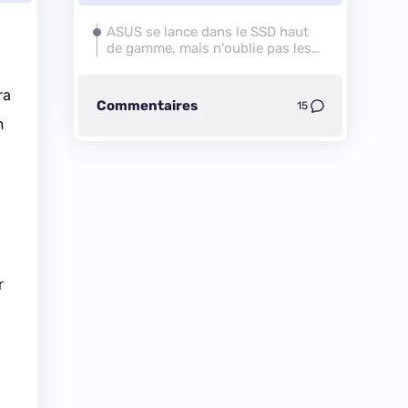
ASUS se lance dans le SSD haut
de gamme, mais n'oublie pas les
amateurs de Mini ITX
ra
Commentaires
15
n
r