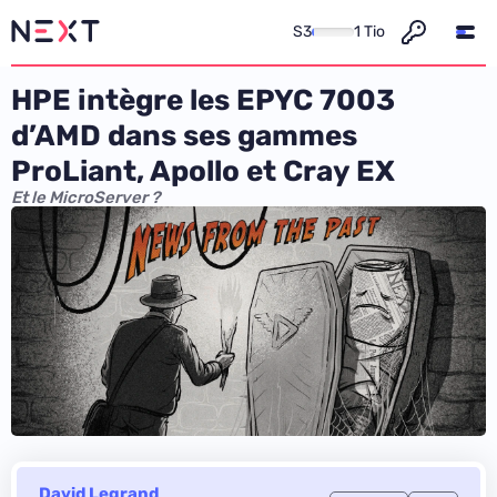
S3
1 Tio
HPE intègre les EPYC 7003
d’AMD dans ses gammes
ProLiant, Apollo et Cray EX
Et le MicroServer ?
David Legrand