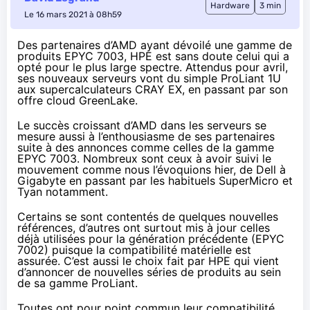
Hardware
3 min
Le 16 mars 2021 à 08h59
Des partenaires d’AMD ayant dévoilé une gamme de
produits EPYC 7003, HPE est sans doute celui qui a
opté pour le plus large spectre. Attendus pour avril,
ses nouveaux serveurs vont du simple ProLiant 1U
aux supercalculateurs CRAY EX, en passant par son
offre cloud GreenLake.
Le succès croissant d’AMD dans les serveurs se
mesure aussi à l’enthousiasme de ses partenaires
suite à des annonces comme celles de la gamme
EPYC 7003. Nombreux sont ceux à avoir suivi le
mouvement comme
nous l’évoquions hier
, de Dell à
Gigabyte en passant par les habituels SuperMicro et
Tyan notamment.
Certains se sont contentés de quelques nouvelles
références, d’autres ont surtout mis à jour celles
déjà utilisées pour la génération précédente (EPYC
7002) puisque la compatibilité matérielle est
assurée. C’est aussi le choix fait par HPE qui vient
d’annoncer de nouvelles séries de produits au sein
de sa gamme ProLiant.
Toutes ont pour point commun leur compatibilité