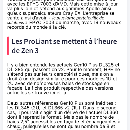
avec les EPYC 7003 d’AMD. Mais cette mise à jour
va plus loin et s’étend aux gammes Apollo ainsi
qu’aux supercalculateurs Cray EX. L’entreprise se
vante ainsi d’avoir «
le plus large portefeuille de
solutions
» EPYC 7003 du marché, avec
19 nouveaux
records du monde
à la clé.
Les ProLiant se mettent à l’heure
de Zen 3
Il y a bien entendu les actuels
Gen10 Plus DL325 et
DL 385
qui passent en v2. Pour le moment, HPE ne
s'étend pas sur leurs caractéristiques, mais on a
droit à un design similaire pour ces modèles 1U et
2U avec de nombreuses baies de stockage en
façade. La fiche produit respective des versions
actuelles se trouve
ici
et
là
.
Deux autres références Gen10 Plus sont inédites :
les DL345 (2U) et DL365 v2 (1U). Dans le second
cas, il pourrait s'agir d'un dérivé de
l'actuel DL360
dont il reprend le format. Mais pas le nombre de
baies 2,5" accessibles en façade et échangeables à
chaud, puisqu'elles ne sont qu'au nombre de 8 et