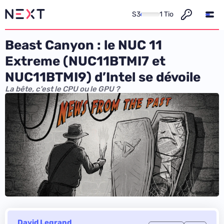
S3
1 Tio
Beast Canyon : le NUC 11
Extreme (NUC11BTMI7 et
NUC11BTMI9) d’Intel se dévoile
La bête, c'est le CPU ou le GPU ?
David Legrand