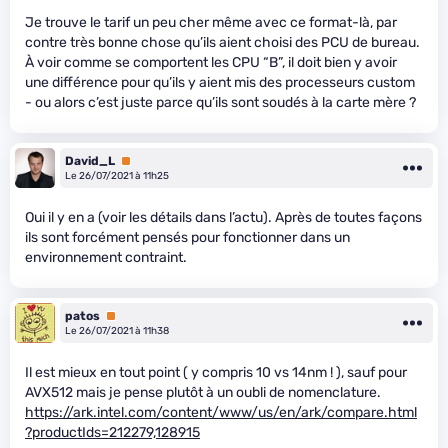
Je trouve le tarif un peu cher même avec ce format-là, par
contre très bonne chose qu’ils aient choisi des PCU de bureau.
À voir comme se comportent les CPU “B”, il doit bien y avoir
une différence pour qu’ils y aient mis des processeurs custom
- ou alors c’est juste parce qu’ils sont soudés à la carte mère ?
David_L
Premium
Le 26/07/2021 à 11h25
Oui il y en a (voir les détails dans l’actu). Après de toutes façons
ils sont forcément pensés pour fonctionner dans un
environnement contraint.
patos
Premium
Le 26/07/2021 à 11h38
Il est mieux en tout point ( y compris 10 vs 14nm ! ), sauf pour
AVX512 mais je pense plutôt à un oubli de nomenclature.
https://ark.intel.com/content/www/us/en/ark/compare.html
?productIds=212279,128915