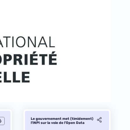
Le gouvernement met (timidement)
l’INPI sur la voie de l’Open Data