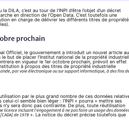
a DILA, c’est au tour de l’INPI d’être l’objet d’un décret
arche en direction de l’Open Data. C’est toutefois une
tution en charge de délivrer les différents titres de propriété
les).
ctobre prochain
l Officiel, le gouvernement a introduit un nouvel article au
le but de placer l’Institut national de la propriété industriel
 entrera en vigueur le 1er octobre prochain, prévoit en effet
stitution à propos des titres de propriété industrielle
ande, par voie électronique ou sur support informatique, à des fins d
réutilisation par le plus grand nombre de ces données relativ
celui-ci semble bien léger : l’INPI « pourra » mettre ses
 n’y sera donc pas contrainte. De plus, toute réutilisation
e licence incluant l'engagement à ne pas faire un usage des donnée
i [CADA] de 1978
». La notice du décret précise toutefois que