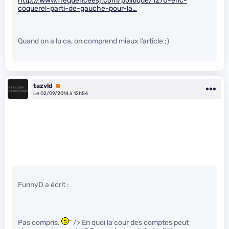
http://www.frequenceesj.com/politique/1270-eric-
coquerel-parti-de-gauche-pour-la…
Quand on a lu ca, on comprend mieux l’article ;)
tazvld
Premium
Le 02/09/2014 à 12h54
FunnyD a écrit :
Pas compris.
" /> En quoi la cour des comptes peut