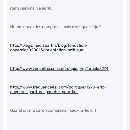
romainsromain a écrit :
Humm cours des comptes .. mais c’est quoi déjà ?
http://blogs.mediapart.fr/blog/fondation-
copernic/020813/lorientation-politique-…
http://www.versailles.snes.edu/spip.php?article3274
http://www.frequenceesj.com/politique/1270-eric-
coquerel-parti-de-gauche-pour-la…
Quand on a lu ca, on comprend mieux l’article ;)