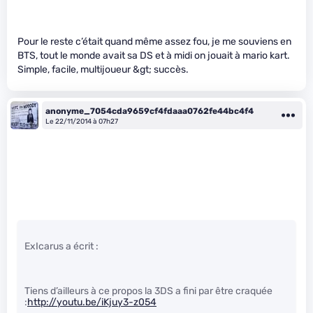
Pour le reste c’était quand même assez fou, je me souviens en
BTS, tout le monde avait sa DS et à midi on jouait à mario kart.
Simple, facile, multijoueur &gt; succès.
anonyme_7054cda9659cf4fdaaa0762fe44bc4f4
Le 22/11/2014 à 07h27
ExIcarus a écrit :
Tiens d’ailleurs à ce propos la 3DS a fini par être craquée
:
http://youtu.be/iKjuy3-z054