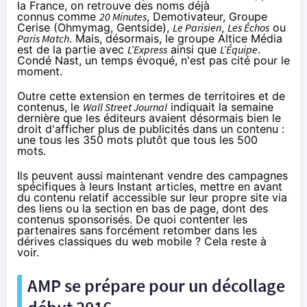
la France, on retrouve des noms
déjà
connus
comme
20 Minutes
, Demotivateur, Groupe
Cerise (Ohmymag, Gentside),
Le Parisien
,
Les Échos
ou
Paris Match
. Mais, désormais, le groupe Altice Média
est de la partie avec
L’Express
ainsi que
L’Équipe
.
Condé Nast,
un temps évoqué
, n'est pas cité pour le
moment.
Outre cette extension en termes de territoires et de
contenus,
le
Wall Street Journal
indiquait
la semaine
dernière que les éditeurs avaient désormais bien le
droit d'afficher plus de publicités dans un contenu :
une tous les 350 mots plutôt que tous les 500
mots.
Ils peuvent aussi maintenant vendre des campagnes
spécifiques à leurs Instant articles, mettre en avant
du contenu relatif accessible sur leur propre site via
des liens ou la section en bas de page, dont des
contenus sponsorisés. De quoi contenter les
partenaires sans forcément retomber dans les
dérives classiques du web mobile ? Cela reste à
voir.
AMP se prépare pour un décollage