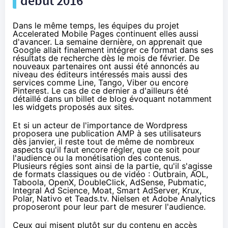
début 2016
Dans le même temps, les équipes du projet
Accelerated Mobile Pages
continuent elles aussi
d'avancer.
La semaine dernière
, on apprenait que
Google allait finalement intégrer ce format dans ses
résultats de recherche dès le mois de février. De
nouveaux partenaires ont aussi été annoncés au
niveau des éditeurs intéressés mais aussi des
services comme Line, Tango, Viber ou encore
Pinterest. Le cas de ce dernier a d'ailleurs été
détaillé dans
un billet de blog
évoquant notamment
les widgets proposés aux sites.
Et si un acteur de l'importance de Wordpress
proposera une publication AMP à ses utilisateurs
dès janvier, il reste tout de même de nombreux
aspects qu'il faut encore régler, que ce soit pour
l'audience ou la monétisation des contenus.
Plusieurs régies sont ainsi de la partie, qu'il s'agisse
de formats classiques ou de vidéo : Outbrain, AOL,
Taboola, OpenX, DoubleClick, AdSense, Pubmatic,
Integral Ad Science, Moat, Smart AdServer, Krux,
Polar, Nativo et Teads.tv. Nielsen et Adobe Analytics
proposeront pour leur part de mesurer l'audience.
Ceux qui misent plutôt sur du contenu en accès