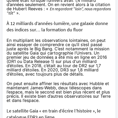
qu’elle était lorsque l’univers avait 1,4 milliard
d’années seulement. On en revient alors à la citation
de Hubert Reeves : «
En regardant "loin", nous regardons
"tôt"
».
À 12 milliards d’années-lumière, une galaxie donne
des indices sur… la formation du fluor
En multipliant les observations lointaines, on peut
ainsi essayer de comprendre ce qu’il s’est passé
juste après le Big Bang. C’est notamment la mission
du satellite Gaia qui cartographie l’Univers. Un
premier jeu de données a été mis en ligne en 2016
(DR1 ou Data Release 1) sur plus d'un milliard
d’étoiles. En 2018, c’était au tour de DR2 sur 1,7
milliard d’étoiles. En 2020, DR3 sur 1,8 milliard
d’étoiles, avec toujours plus de détails.
On peut ensuite affiner les résultats avec Hubble et
maintenant James-Webb, deux télescopes dans
l’espace, mais le second est bien plus récent et plus
précis. Il existe bien d’autres observatoires sur Terre
et dans l’espace.
Le satellite Gaia « en train d’écrire l’histoire », le
catalogue EDR3 en ligne