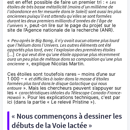
est en effet possible de faire un premier tri : «
Les
étoiles de très basse métallicité (moins d’un millième de
l’abondance en fer mesurée dans le Soleil) sont aussi les plus
anciennes puisqu’il est attendu qu’elles se sont formées
durant les deux premiers milliards d’années de l’âge de
l’univers
»,
peut-on lire sur le page du projet sur le
site de l’Agence nationale de la recherche
(ANR).
«
Peu après le Big Bang, il n’y avait aucun atome plus lourd
que l’hélium dans l’Univers. Les autres éléments ont été
apportés plus tard, avec l’explosion des premières étoiles
[…]
Ce qui veut dire qu’une étoile apparue plus récemment
aura un peu plus de métaux dans sa composition qu’une plus
ancienne
», explique Nicolas Martin.
Ces étoiles sont toutefois rares – moins d’une sur
1 000 – «
et difficiles à isoler dans la masse d’étoiles
formées plus tard dans le disque Galactique qui nous
entoure
». Mais les chercheurs peuvent s’appuyer sur
les «
caractéristiques idéales du Télescope Canada-France-
Hawaii
». Pour les explications techniques, c'est
par
ici
(dans la partie « Le relevé Pristine »).
« Nous commençons à dessiner les
débuts de la Voie lactée »