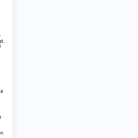
à
t.
8
ia
e
on