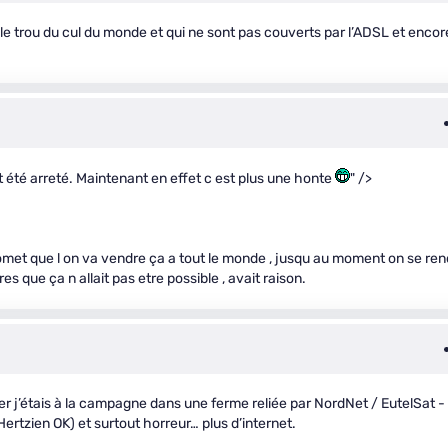
s le trou du cul du monde et qui ne sont pas couverts par l’ADSL et encor
ait été arreté. Maintenant en effet c est plus une honte
" />
met que l on va vendre ça a tout le monde , jusqu au moment on se ren
s que ça n allait pas etre possible , avait raison.
ier j’étais à la campagne dans une ferme reliée par NordNet / EutelSat -
ertzien OK) et surtout horreur… plus d’internet.