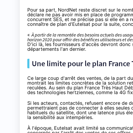
Pour sa part, NordNet reste discret sur le nomb
déclare ne pas avoir mis en place de programm
concurrent SES, et ne précise pas si elle en a 
connaître de plan d'Eutelsat pour la suite, co
«
À partir de la remontée des besoins actuels des usage
horizon 2020 pour offrir des bénéfices utilisateurs et de
D'ici là, les fournisseurs d'accès devront donc
départements l'an dernier.
Une limite pour le plan France
Ce large coup d'arrêt des ventes, de la part du 
montrait les limites concrètes de la solution re
reculées. Au sein du plan France Très Haut Dé
des technologies hertziennes, comme la
4G
fix
Si les acteurs, contactés, refusent encore de d
permettraient pas de connecter à elles seules
habituels du satellite, dont une latence plus él
la sensibilité aux intempéries.
À l'époque, Eutelsat avait limité sa communicat
concernés par l'arrêt des ventes de ses offre