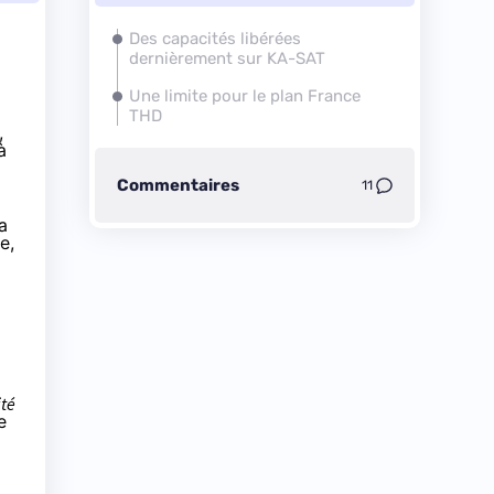
Des capacités libérées
dernièrement sur KA-SAT
Une limite pour le plan France
THD
,
à
Commentaires
11
a
e
,
ité
e