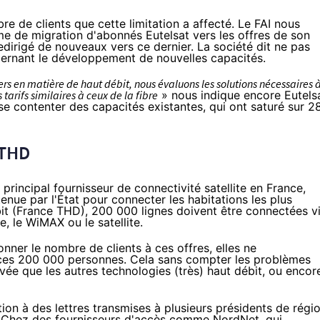
re de clients que cette limitation a affecté. Le
FAI
nous
e de migration d'abonnés Eutelsat vers les offres de son
redirigé de nouveaux vers ce dernier. La société dit ne pas
ncernant le développement de nouvelles capacités.
rs en matière de haut débit, nous évaluons les solutions nécessaires 
s tarifs similaires à ceux de
la fibre
» nous indique encore Eutelsa
 se contenter des capacités existantes, qui ont saturé sur 2
 THD
principal fournisseur de connectivité satellite en France,
tenue par l'État pour connecter les habitations les plus
bit (France THD), 200 000 lignes doivent être connectées v
e, le WiMAX ou le satellite.
onner le nombre de clients à ces offres, elles ne
 ces 200 000 personnes. Cela sans compter les problèmes
evée que les autres technologies (très) haut débit, ou encor
ion à des lettres transmises à plusieurs présidents de régi
s. Chez des fournisseurs d'accès comme NordNet, qui