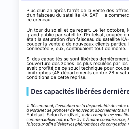
Plus d’un an après l’arrêt de la vente des offre
d’un faisceau du satellite KA-SAT
–
la commerci
ce créneau.
Un tour du soleil et ça repart. Le 1er octobre,
grand public par satellite d’Eutelsat,
coupée en 
était la saturation d’un faisceau du satellite K
couper la vente à de nouveaux clients particul
connectée », eux, continuaient tout de même.
Si des capacités se sont libérées dernièrement
couverture des zones les plus reculées par les 
avait profité de ce souci technique pour coup
limitrophes (48 départements contre 28 « satu
conditions de cette reprise.
Des capacités libérées derniè
«
Récemment, l’évolution de la disponibilité de notre c
à NordNet de proposer de nouveaux abonnements sur l
Eutelsat. Selon NordNet, «
des comptes se sont lib
commercialiser notre offre
». «
À notre connaissance, E
faisceaux afin d’éviter les phénomènes de congestion
»