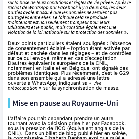
sur la base de leurs conditions et règles de vie privée. Après le
rachat de WhatsApp par Facebook il y a deux ans, les deux
parties avaient assuré que les données ne seraient pas
partagées entre elles. Le fait que cela se produise
maintenant est non seulement trompeur pour leurs
utilisateurs et le public, mais constitue également une
violation de la loi nationale sur la protection des données
».
Deux points particuliers étaient soulignés : l’absence
de consentement éclairé – l’option étant activée par
défaut et cachée dans les réglages – et de contrôles
sur ce qui envoyé, même en cas d’acceptation.
D’autres équivalents européens de la CNIL,
notamment en Italie et en Belgique, ont signalé des
problèmes identiques. Plus récemment, c’est le G29
dans son ensemble qui a
adressé une lettre
ouverte
à WhatsApp, indiquant sa «
vive
préoccupation
» sur la synchronisation de masse.
Mise en pause au Royaume-Uni
L’affaire pourrait cependant prendre un autre
tournant avec la décision prise hier par Facebook,
sous la pression de l’ICO (équivalent anglais de la
CNIL)..
Dans un billet de blog
publié hier en soirée,
la commissaire Elizabeth Denham explique qu’elle