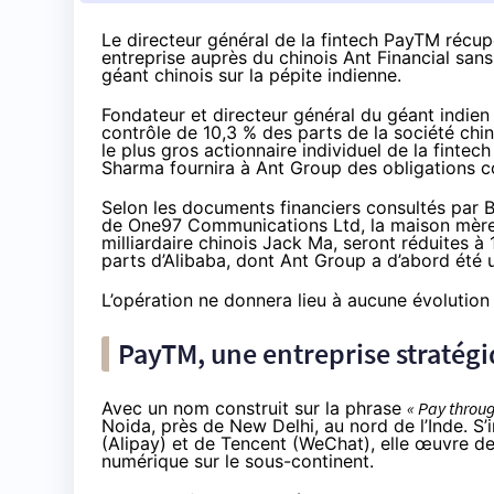
Le directeur général de la fintech PayTM récupè
entreprise auprès du chinois Ant Financial sa
géant chinois sur la pépite indienne.
Fondateur et directeur général du géant indie
contrôle de 10,3 % des parts de la société chin
le plus gros actionnaire individuel de la fintec
Sharma fournira à Ant Group des obligations c
Selon les documents financiers consultés par
de One97 Communications Ltd, la maison mère d
milliardaire chinois Jack Ma, seront réduites à 1
parts d’Alibaba, dont Ant Group a d’abord été une
L’opération ne donnera lieu à aucune évolution à
PayTM, une entreprise stratég
Avec un nom construit sur la phrase
« Pay throu
Noida, près de New Delhi, au nord de l’Inde. S’
(Alipay) et de Tencent (WeChat), elle œuvre de
numérique sur le sous-continent.