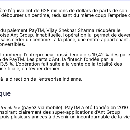
re l’équivalent de 628 millions de dollars de parts de son
ns débourser un centime, réduisant du même coup l’emprise 
n du paiement PayTM, Vijay Shekhar Sharma récupère le
oise Ant Group. Inhabituelle, l’opération lui permet de deve
h sans céder un centime : à la place, une entité appartenant 
onvertibles.
Bloomberg
, l’entrepreneur possèdera alors 19,42 % des part
e PayTM. Les parts d’Ant, la fintech fondée par le
3,5 %. L’opération fait suite à la vente de la totalité des
 filiale, en février dernier.
 la direction de l’entreprise indienne.
ique
gh mobile »
(payez via mobile), PayTM a été fondée en 2010 
inspirant clairement des super-applications d’Ant Group
puis plusieurs années à devenir un incontournable de la vie