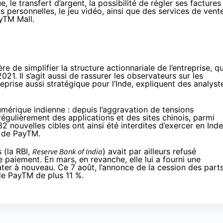
, le transfert d’argent, la possibilité de régler ses factures
 personnelles, le jeu vidéo, ainsi que des services de vent
yTM Mall
.
 de simplifier la structure actionnariale de l’entreprise, qu
021. Il s’agit aussi de rassurer les observateurs sur les
reprise aussi stratégique pour l’Inde, expliquent des analyst
numérique indienne : depuis l’aggravation de tensions
égulièrement des applications et des sites chinois, parmi
232 nouvelles cibles ont ainsi été
interdites
d’exercer en Inde
s de PayTM.
 (la RBI,
Reserve Bank of India
) avait par ailleurs refusé
 paiement. En mars, en revanche, elle lui a fourni une
ater à nouveau. Ce 7 août, l’annonce de la cession des part
de PayTM de plus 11 %.