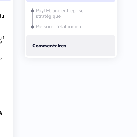
PayTM, une entreprise
du
stratégique
Rassurer l’état indien
nir
à
Commentaires
s
à