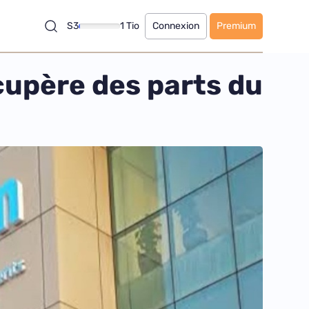
S3
1 Tio
Connexion
Premium
écupère des parts du