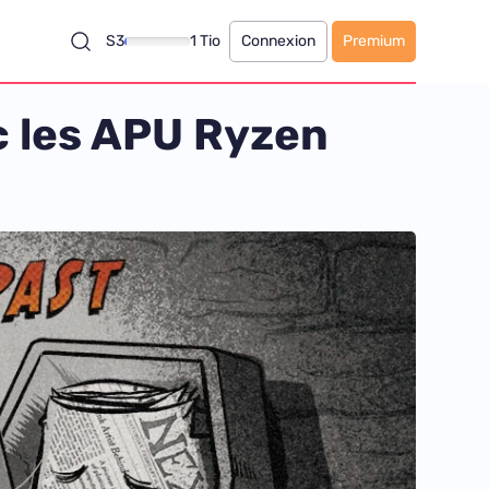
S3
1 Tio
Connexion
Premium
c les APU Ryzen