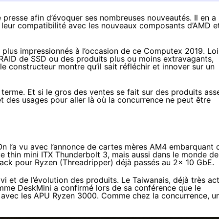
e presse afin d’évoquer ses nombreuses nouveautés. Il en a
et leur compatibilité avec les nouveaux composants d’AMD e
 plus impressionnés à l’occasion de ce
Computex 2019
. Lo
 RAID de SSD
ou des produits plus ou moins extravagants,
e constructeur montre qu’il sait réfléchir et innover sur un
terme. Et si le gros des ventes se fait sur des produits ass
et des usages pour aller là où la concurrence ne peut être
. On l’a vu avec l’annonce de cartes mères AM4
embarquant 
e thin mini ITX Thunderbolt 3
, mais aussi dans le monde de
ack
pour Ryzen (Threadripper) déjà passés au 2x 10 GbE.
ivi et de l’évolution des produits. Le Taiwanais, déjà très act
me DeskMini a confirmé lors de sa conférence que le
e avec les APU Ryzen 3000. Comme
chez la concurrence
, u