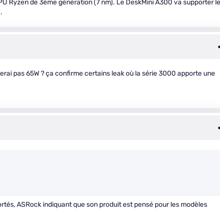
CPU Ryzen de 3ème génération (7 nm). Le DeskMini A300 va supporter l
.
rai pas 65W ? ça confirme certains leak où la série 3000 apporte une
…
portés, ASRock indiquant que son produit est pensé pour les modèles