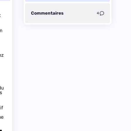
Commentaires
4
t
in
ez
du
s
if
ne