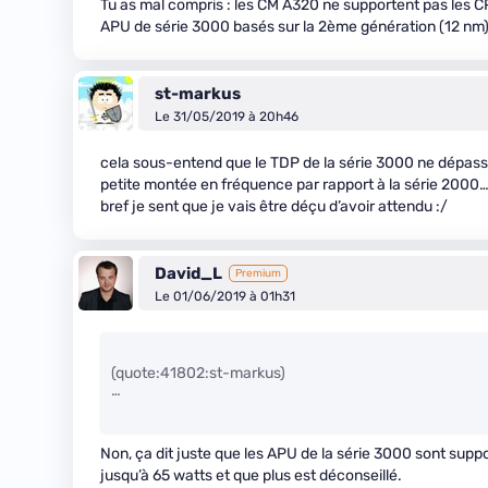
Tu as mal compris : les CM A320 ne supportent pas les 
APU de série 3000 basés sur la 2ème génération (12 nm)
st-markus
Le 31/05/2019 à 20h46
cela sous-entend que le TDP de la série 3000 ne dépasse
petite montée en fréquence par rapport à la série 2000
bref je sent que je vais être déçu d’avoir attendu :/
David_L
Premium
Le 01/06/2019 à 01h31
(quote:41802:st-markus)
…
Non, ça dit juste que les APU de la série 3000 sont sup
jusqu’à 65 watts et que plus est déconseillé.