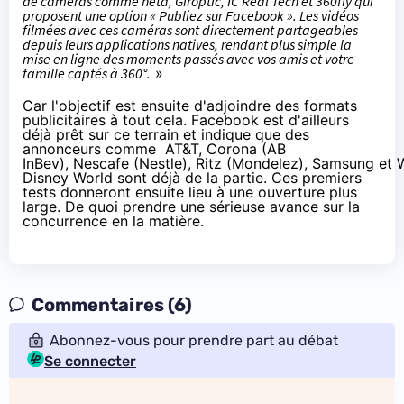
de caméras comme heta, Giroptic, IC Real Tech et 360fly qui
proposent une option « Publiez sur Facebook ». Les vidéos
filmées avec ces caméras sont directement partageables
depuis leurs applications natives, rendant plus simple la
mise en ligne des moments passés avec vos amis et votre
famille captés à 360°.
»
Car l'objectif est ensuite d'adjoindre des formats
publicitaires à tout cela. Facebook est d'ailleurs
déjà prêt sur ce terrain et indique que des
annonceurs comme
AT&T
,
Corona
(AB
InBev),
Nescafe
(Nestle),
Ritz
(Mondelez),
Samsung
et
Disney World
sont déjà de la partie. Ces premiers
tests donneront ensuite lieu à une ouverture plus
large. De quoi prendre une sérieuse avance sur la
concurrence en la matière.
Commentaires (6)
Abonnez-vous pour prendre part au débat
Se connecter