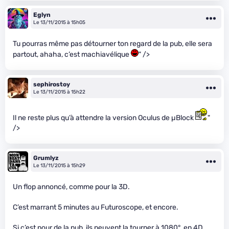
Eglyn
Le 13/11/2015 à 15h05
Tu pourras même pas détourner ton regard de la pub, elle sera
partout, ahaha, c’est machiavélique
" />
sephirostoy
Le 13/11/2015 à 15h22
Il ne reste plus qu’à attendre la version Oculus de µBlock
"
/>
Grumlyz
Le 13/11/2015 à 15h29
Un flop annoncé, comme pour la 3D.
C’est marrant 5 minutes au Futuroscope, et encore.
Si c’est pour de la pub, ils peuvent la tourner à 1080°, en 4D