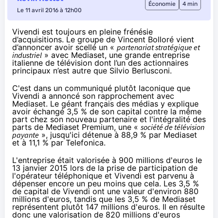
Économie
4 min
Le 11 avril 2016 à 12h00
Vivendi est toujours en pleine frénésie
d’acquisitions. Le groupe de Vincent Bolloré vient
d’annoncer avoir scellé un «
partenariat stratégique et
industriel
» avec Mediaset, une grande entreprise
italienne de télévision dont l’un des actionnaires
principaux n’est autre que Silvio Berlusconi.
C'est
dans un communiqué plutôt laconique
que
Vivendi a annoncé son rapprochement avec
Mediaset. Le géant français des médias y explique
avoir échangé 3,5 % de son capital contre la même
part chez son nouveau partenaire et l'intégralité des
parts de Mediaset Premium, une «
société de télévision
payante
», jusqu'ici détenue à 88,9 % par Mediaset
et à 11,1 % par Telefonica.
L'entreprise était valorisée à 900 millions d'euros le
13 janvier 2015 lors de la prise de participation de
l'opérateur téléphonique et Vivendi est parvenu à
dépenser encore un peu moins que cela. Les 3,5 %
de capital de Vivendi ont une valeur d'environ 880
millions d'euros, tandis que les 3,5 % de Mediaset
représentent plutôt 147 millions d'euros. Il en résulte
donc une valorisation de 820 millions d'euros