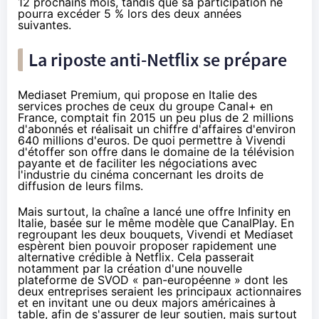
12 prochains mois, tandis que sa participation ne
pourra excéder 5 % lors des deux années
suivantes.
La riposte anti-
Netflix
se prépare
Mediaset Premium, qui propose en Italie des
services proches de ceux du groupe Canal+ en
France, comptait fin 2015 un peu plus de 2 millions
d'abonnés et réalisait un chiffre d'affaires d'environ
640 millions d'euros. De quoi permettre à Vivendi
d'étoffer son offre dans le domaine de
la télévision
payante et de faciliter les négociations avec
l'industrie du
cinéma
concernant les droits de
diffusion de leurs films.
Mais surtout, la chaîne a lancé une offre Infinity en
Italie, basée sur le même modèle que CanalPlay. En
regroupant les deux bouquets, Vivendi et Mediaset
espèrent bien pouvoir proposer rapidement une
alternative crédible à
Netflix
. Cela passerait
notamment par la création d'une nouvelle
plateforme de SVOD « pan-européenne » dont les
deux entreprises seraient les principaux actionnaires
et en invitant une ou deux majors américaines à
table, afin de s'assurer de leur soutien, mais surtout