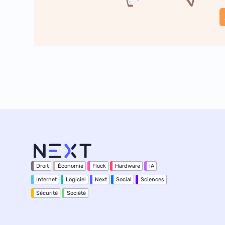
Droit
Économie
Flock
Hardware
IA
Internet
Logiciel
Next
Social
Sciences
Sécurité
Société