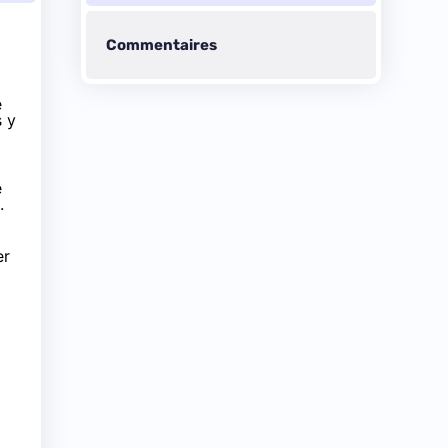
Commentaires
e
s y
e
.
er