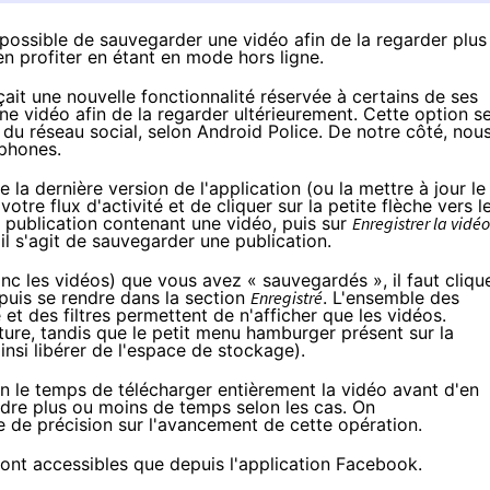
possible de sauvegarder une vidéo afin de la regarder plus
en profiter en étant en mode hors ligne.
çait une nouvelle fonctionnalité
réservée à certains de ses
une vidéo afin de la regarder ultérieurement. Cette option s
 du réseau social,
selon Android Police
. De notre côté, nou
phones
.
e la dernière version de l'application (ou la mettre à jour le
votre flux d'activité et de cliquer sur la petite flèche vers l
e publication contenant une vidéo, puis sur
Enregistrer la vidéo
l s'agit de sauvegarder une publication.
c les vidéos) que vous avez « sauvegardés », il faut cliqu
puis se rendre dans la section
Enregistré
. L'ensemble des
t des filtres permettent de n'afficher que les vidéos.
cture, tandis que le petit menu hamburger présent sur la
nsi libérer de l'espace de stockage).
ion le temps de télécharger entièrement la vidéo avant d'en
ndre plus ou moins de temps selon les cas. On
e de précision sur l'avancement de cette opération.
sont accessibles que depuis l'application Facebook.