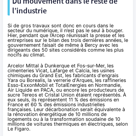
Du mouvement dans le reste de
l’industrie
Si de gros travaux sont donc en cours dans le
secteur du numérique, il n’est pas le seul à bouger.
Hier, pendant que l’Arcep réunissait la presse et les
entreprises sur le bilan des trois dernières années, le
gouvernement faisait de même à Bercy avec les
dirigeants des 50 sites considérés comme les plus
nocifs au climat.
Arcelor Mittal à Dunkerque et Fos-sur-Mer, les
cimenteries Vicat, Lafarge et Calcia, les usines
chimiques du Grand Est, les fabricants d'engrais
Yara ou Borealis, la verrerie d'Arques, les raffineries
Esso-ExxonMobil et TotalEnergies en Normandie,
Air Liquide en PACA, ou encore les producteurs de
sucre Tereos et Cristal Union étaient représentés. À
eux seuls, ils représentent 11 % des émissions en
France et 60 % des émissions industrielles
françaises. Leur décarbonation serait équivalente à
la rénovation énergétique de 10 millions de
logements ou à la transformation soudaine de 10
millions de voitures thermiques en électriques, selon
Le Figaro
.