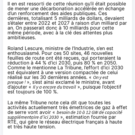
Il en est ressorti de cette réunion qu’il était possible
de mener une décarbonation accélérée en échange
d’un renforcement des aides publiques. Ces
dernières, totalisant 5 milliards de dollars, devaient
s’étaler entre 2022 et 2027 à raison d’un milliard par
an. On passerait donc à 10 milliards pour cette
même période, avec à la clé des attentes plus
ambitieuses.
Roland Lescure, ministre de l’Industrie, s’en est
enthousiasmé. Pour ces 50 sites, 46 nouvelles
feuilles de route ont été reçues, qui porteraient la
réduction à 44 % d’ici 2030, puis 80 % en 2050.
Comme le mentionne
La Tribune
, l’effort d’ici 2030
est équivalent à une version compactée de celui
réalisé sur les 30 dernières années. «
On y est
presque !
», s’est ainsi exclamé le ministre, avant
d’ajouter «
Il y a encore du travail
», puisque l’objectif
est toujours de 100 %.
La même Tribune note cela dit que toutes les
activités actuellement très émettrices de gaz à effet
de serre vont avoir «
besoin de 10 à 12 GW de capacité
supplémentaire d’ici 2030
», estimation fournie par
RTE, qui gère le réseau électrique français à haute
et très haute tension.