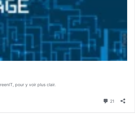
nIT, pour y voir plus clair.
Commenta
21