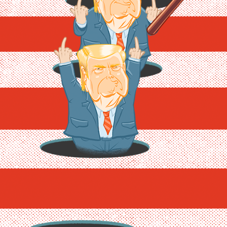
5
5
8
6
6
9
7
7
8
8
9
9