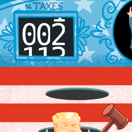
2
0
0
3
1
1
4
2
2
5
3
3
6
4
4
7