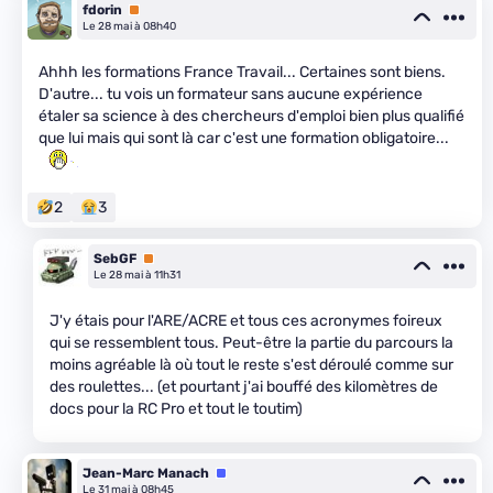
fdorin
Premium
Le 28 mai à 08h40
Ahhh les formations France Travail... Certaines sont biens.
D'autre... tu vois un formateur sans aucune expérience
étaler sa science à des chercheurs d'emploi bien plus qualifié
que lui mais qui sont là car c'est une formation obligatoire...
2
3
SebGF
Premium
Le 28 mai à 11h31
J'y étais pour l'ARE/ACRE et tous ces acronymes foireux
qui se ressemblent tous. Peut-être la partie du parcours la
moins agréable là où tout le reste s'est déroulé comme sur
des roulettes... (et pourtant j'ai bouffé des kilomètres de
docs pour la RC Pro et tout le toutim)
Jean-Marc Manach
Équipe
Le 31 mai à 08h45