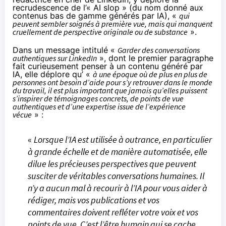
recrudescence de l’« AI slop » (du nom donné aux
contenus bas de gamme générés par IA), «
qui
peuvent sembler soignés à première vue, mais qui manquent
cruellement de perspective originale ou de substance
».
Dans un message intitulé «
Garder des conversations
authentiques sur LinkedIn
», dont le premier paragraphe
fait curieusement penser à un contenu généré par
IA, elle déplore qu’ «
à une époque où de plus en plus de
personnes ont besoin d’aide pour s’y retrouver dans le monde
du travail, il est plus important que jamais qu’elles puissent
s’inspirer de témoignages concrets, de points de vue
authentiques et d’une expertise issue de l’expérience
vécue
» :
«
Lorsque l’IA est utilisée à outrance, en particulier
à grande échelle et de manière automatisée, elle
dilue les précieuses perspectives que peuvent
susciter de véritables conversations humaines. Il
n’y a aucun mal à recourir à l’IA pour vous aider à
rédiger, mais vos publications et vos
commentaires doivent refléter votre voix et vos
points de vue. C’est l’être humain qui se cache