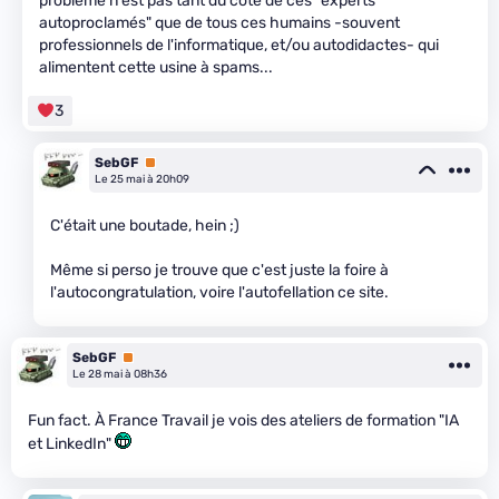
problème n'est pas tant du côté de ces "experts
autoproclamés" que de tous ces humains -souvent
professionnels de l'informatique, et/ou autodidactes- qui
alimentent cette usine à spams...
3
SebGF
Premium
Le 25 mai à 20h09
C'était une boutade, hein ;)
Même si perso je trouve que c'est juste la foire à
l'autocongratulation, voire l'autofellation ce site.
SebGF
Premium
Le 28 mai à 08h36
Fun fact. À France Travail je vois des ateliers de formation "IA
et LinkedIn"