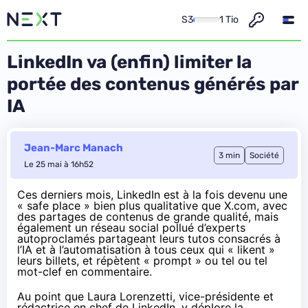
S3
1 Tio
LinkedIn va (enfin) limiter la
portée des contenus générés par
IA
Jean-Marc Manach
3 min
Société
Le 25 mai à 16h52
Ces derniers mois, LinkedIn est à la fois devenu une
« safe place » bien plus qualitative que X.com, avec
des partages de contenus de grande qualité, mais
également un réseau social pollué d’experts
autoproclamés partageant leurs tutos consacrés à
l’IA et à l’automatisation à tous ceux qui « likent »
leurs billets, et répètent « prompt » ou tel ou tel
mot-clef en commentaire.
Au point que Laura Lorenzetti, vice-présidente et
rédactrice en chef de LinkedIn, y déplore la