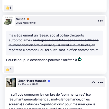
1
SebGF
Premium
Le 25 mai à 18h18
mais également un réseau social pollué d’experts
autoproclamés
partageant leurs tutos consacrés à l’IA et à
l’automatisation à tous ceux qui « likent » leurs billets, et
répètent « prompt » ou tel ou tel mot-clef en commentaire.
Pour le coup, la description pouvait s'arrêter là
4
Jean-Marc Manach
Équipe
Le 25 mai à 19h51
Il suffit de comparer le nombre de "commentaires" (se
résumant généralement au mot-clef demandé, cf les
screens) à celui des "republications" pour mesurer que le