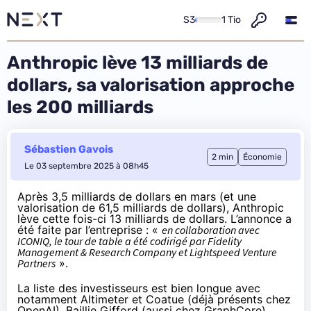
S3
1 Tio
Anthropic lève 13 milliards de
dollars, sa valorisation approche
les 200 milliards
Sébastien Gavois
2 min
Économie
Le 03 septembre 2025 à 08h45
Après 3,5 milliards de dollars en mars (et une
valorisation de 61,5 milliards de dollars), Anthropic
lève cette fois-ci 13 milliards de dollars. L’annonce a
été
faite par l’entreprise
: «
en collaboration avec
ICONIQ, le tour de table a été codirigé par Fidelity
Management & Research Company et Lightspeed Venture
Partners
».
La liste des investisseurs est bien longue avec
notamment Altimeter et Coatue (
déjà présents chez
OpenAI
), Baillie Gifford (
aussi chez GraphCore
),