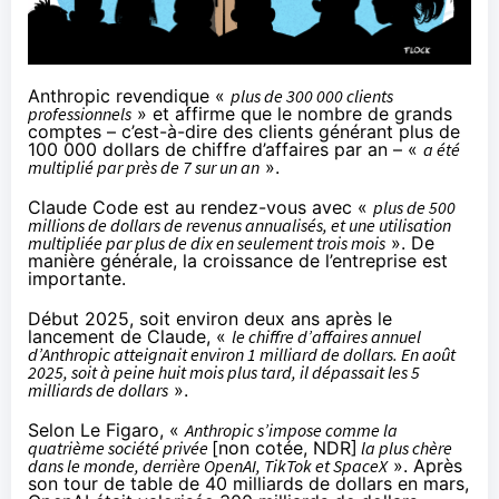
Anthropic revendique «
plus de 300 000 clients
professionnels
» et affirme que le nombre de grands
comptes – c’est-à-dire des clients générant plus de
100 000 dollars de chiffre d’affaires par an – «
a été
multiplié par près de 7 sur un an
».
Claude Code
est au rendez-vous avec «
plus de 500
millions de dollars de revenus annualisés, et une utilisation
multipliée par plus de dix en seulement trois mois
». De
manière générale, la croissance de l’entreprise est
importante.
Début 2025, soit environ deux ans après le
lancement de Claude, «
le chiffre d’affaires annuel
d’Anthropic atteignait environ 1 milliard de dollars. En août
2025, soit à peine huit mois plus tard, il dépassait les 5
milliards de dollars
».
Selon Le Figaro, «
Anthropic s’impose comme la
quatrième société privée
[non cotée, NDR]
la plus chère
dans le monde, derrière OpenAI, TikTok et SpaceX
». Après
son tour de table de 40 milliards de dollars en mars,