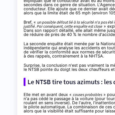
expliquait que le conducteur avait eu au moins
secondes dans ce genre de situation. L'Agence n
conducteur. Elle ajoute que ce dernier avait d
alors que la limite était de 65 mph (environ 1
Bref, «
un possible défaut lié à la sécurité n'a pas é
justifié. Par conséquent, cette enquête est close
» expl
Dans son rapport détaillé, elle allait même jus
de réduire de près de 40 % le nombre d'accide
La seconde enquête était menée par la Nation
indépendante qui analyse les accidents en tout
de vérifier la conformité aux normes de sécuri
à des rappels, contrairement à la NHTSA.
Surprise, la conclusion n'est pas vraiment la m
le NTSB
pointe du doigt
les deux chauffeurs et 
Le NTSB tire tous azimuts : les
Elle met en avant deux «
causes probables
» pour
n'a pas cédé le passage à la voiture (pour tour
roulant en sens inverse). De l'autre, l'inattent
le pilote automatique. La combinaison de ces d
alors que la visibilité était suffisante pour la