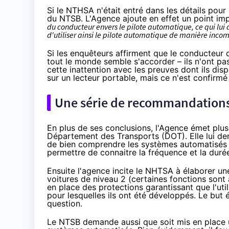
Si le NTHSA n'était entré dans les détails pour
du NTSB. L'Agence ajoute en effet un point im
du conducteur envers le pilote automatique, ce qui lui
d'utiliser ainsi le pilote automatique de manière inco
Si les enquêteurs affirment que le conducteur de
tout le monde semble s'accorder – ils n'ont pa
cette inattention avec les preuves dont ils disp
sur un lecteur portable, mais ce n'est confirmé
Une série de recommandations,
En plus de ses conclusions, l'Agence émet plu
Département des Transports (DOT). Elle lui dem
de bien comprendre les systèmes automatisés 
permettre de connaitre la fréquence et la duré
Ensuite l'agence incite le NHTSA à élaborer un
voitures de niveau 2 (certaines fonctions sont
en place des protections garantissant que l'ut
pour lesquelles ils ont été développés. Le but é
question.
Le NTSB demande aussi que soit mis en place 