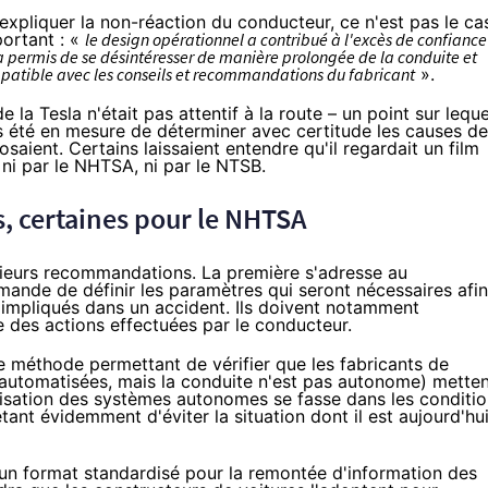
 expliquer la non-réaction du conducteur, ce n'est pas le ca
portant : «
le design opérationnel a contribué à l'excès de confiance
 a permis de se désintéresser de manière prolongée de la conduite et
mpatible avec les conseils et recommandations du fabricant
».
 la Tesla n'était pas attentif à la route – un point sur leque
s été en mesure de déterminer avec certitude les causes de
osaient. Certains laissaient entendre qu'il regardait un film
 ni par le NHTSA, ni par le NTSB.
 certaines pour le NHTSA
sieurs recommandations. La première s'adresse au
ande de définir les paramètres qui seront nécessaires afin
impliqués dans un accident. Ils doivent notamment
e des actions effectuées par le conducteur.
e méthode permettant de vérifier que les fabricants de
 automatisées, mais la conduite n'est pas autonome) mette
ilisation des systèmes autonomes se fasse dans les conditi
tant évidemment d'éviter la situation dont il est aujourd'hu
un format standardisé pour la remontée d'information des