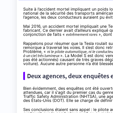
Suite à l’accident mortel impliquant un poids l
national de la sécurité des transports américa
l’agence, les deux conducteurs auraient pu évit
Mai 2016, un accident mortel impliquait une Tes
fabricant. Ce dernier avait d’ailleurs expliqué q
conjonction de faits «
extrêmement
rares
», dont 
Rappelons pour résumer que la Tesla roulait s
remorque a traversé les voies. Il s’est donc retr
Problème, «
ni le pilote automatique, ni le conduct
à un ciel très lumineux
». La Model S est donc venu
pas été actionnés) causant de très graves dégât
voiture). Aucune autre personne n’a été blessée
Deux agences, deux enquêtes e
Bien évidemment, des enquêtes ont été ouverte
attendues, car il s'agit du premier cas du genr
Traffic Safety Administration (NHTSA), une a
des États-Unis (DOT). Elle
se charge
de définir
Ses conclusions étaient sans appel :
le pilote 