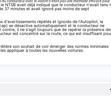
on du conducteur avec le volant n'était pas une méthode efficace pour
 le NTSB avait déjà indiqué que le conducteur n'avait tenu l
de 37 minutes et avait ignoré pas moins de sept
as d'avertissements répétés et ignorés de l'Autopilot, la
 cap) se désactive automatiquement et le conducteur ne
ar contre, il ne s'agit toujours que de repérer la présence de
ucteur est concentré sur la route, ce qui est insuffisant pou
 réitère son souhait de voir émerger des normes minimales
es appliquer à toutes les nouvelles voitures.