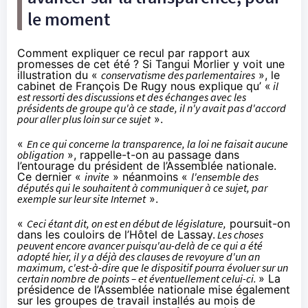
le moment
Comment expliquer ce recul par rapport aux
promesses de cet été ? Si Tangui Morlier y voit une
illustration du «
conservatisme des parlementaires
», le
cabinet de François De Rugy nous explique qu’ «
il
est ressorti des discussions et des échanges avec les
présidents de groupe qu'à ce stade, il n'y avait pas d'accord
pour aller plus loin sur ce sujet
».
«
En ce qui concerne la transparence, la loi ne faisait aucune
obligation
», rappelle-t-on au passage dans
l’entourage du président de l’Assemblée nationale.
Ce dernier «
invite
» néanmoins «
l'ensemble des
députés qui le souhaitent à communiquer à ce sujet, par
exemple sur leur site Internet
».
«
Ceci étant dit, on est en début de législature,
poursuit-on
dans les couloirs de l’Hôtel de Lassay.
Les choses
peuvent encore avancer puisqu'au-delà de ce qui a été
adopté hier, il y a déjà des clauses de revoyure d'un an
maximum, c'est-à-dire que le dispositif pourra évoluer sur un
certain nombre de points – et éventuellement celui-ci.
» La
présidence de l’Assemblée nationale mise également
sur les
groupes de travail installés au mois de