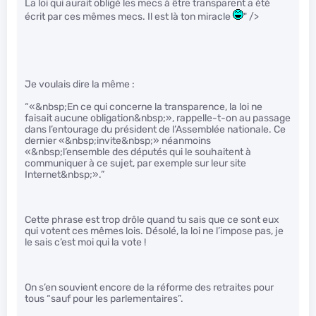
La loi qui aurait obligé les mecs à être transparent a été
écrit par ces mêmes mecs. Il est là ton miracle
" />
Je voulais dire la même :
“«&nbsp;En ce qui concerne la transparence, la loi ne
faisait aucune obligation&nbsp;», rappelle-t-on au passage
dans l’entourage du président de l’Assemblée nationale. Ce
dernier «&nbsp;invite&nbsp;» néanmoins
«&nbsp;l’ensemble des députés qui le souhaitent à
communiquer à ce sujet, par exemple sur leur site
Internet&nbsp;».”
Cette phrase est trop drôle quand tu sais que ce sont eux
qui votent ces mêmes lois. Désolé, la loi ne l’impose pas, je
le sais c’est moi qui la vote !
On s’en souvient encore de la réforme des retraites pour
tous “sauf pour les parlementaires”.