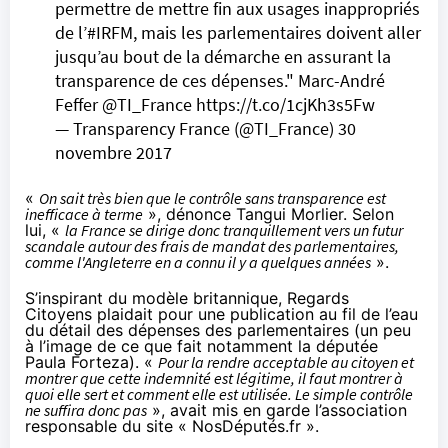
permettre de mettre fin aux usages inappropriés
de l’
#IRFM
, mais les parlementaires doivent aller
jusqu’au bout de la démarche en assurant la
transparence de ces dépenses." Marc-André
Feffer
@TI_France
https://t.co/1cjKh3s5Fw
— Transparency France (@TI_France)
30
novembre 2017
«
On sait très bien que le contrôle sans transparence est
inefficace à terme
», dénonce Tangui Morlier. Selon
lui, «
la France se dirige donc tranquillement vers un futur
scandale autour des frais de mandat des parlementaires,
comme l'Angleterre en a connu il y a quelques années
».
S’inspirant du modèle britannique, Regards
Citoyens
plaidait
pour une publication au fil de l’eau
du détail des dépenses des parlementaires (un peu
à l’image de
ce que fait notamment la députée
Paula Forteza
). «
Pour la rendre acceptable au citoyen et
montrer que cette indemnité est légitime, il faut montrer à
quoi elle sert et comment elle est utilisée. Le simple contrôle
ne suffira donc pas
», avait mis en garde l’association
responsable du site « NosDéputés.fr ».