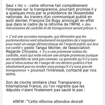
Seul « hic » : cette réforme fait complètement
l’impasse sur la transparence, pourtant promise il y
a quelques mois par la présidence de l’Assemblée
nationale. Au travers d’un
communiqué
publié en
août dernier, François De Rugy annonçait en effet
que dans le cadre de la réforme de l’IRFM, «
des
mécanismes de contrôle et de transparence seront prévus
».
«
C'est une occasion manquée, qui démontre que les
parlementaires sont absolument incapables de s'organiser
pour avoir un usage démocratique de l'argent public qui leur
est confié
» peste Tangui Morlier, de l’association
Regards Citoyens. «
Il y a une promesse autour du
contrôle, mais qui reste encore une simple promesse puisque
ses modalités ne sont pas connues. La garantie qu'il n'y aura
pas d'abus autour de l'usage de ces deniers publics n'est
absolument pas au rendez-vous puisqu'il n'y aura pas de
transparence
» poursuit l’intéressé, contacté par nos
soins.
Son de cloche similaire chez Transparency
International France, où l'on regrette que les
députés n'aient finalement pas sauté le pas :
#IRFM
: "Cette réforme attendue devrait