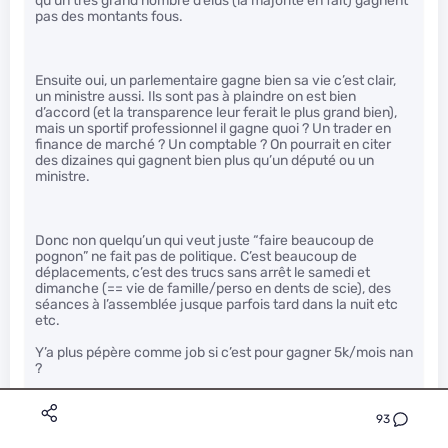
qu’un très grand nombre d’élus (la majorité en fait) gagnent
pas des montants fous.
Ensuite oui, un parlementaire gagne bien sa vie c’est clair,
un ministre aussi. Ils sont pas à plaindre on est bien
d’accord (et la transparence leur ferait le plus grand bien),
mais un sportif professionnel il gagne quoi ? Un trader en
finance de marché ? Un comptable ? On pourrait en citer
des dizaines qui gagnent bien plus qu’un député ou un
ministre.
Donc non quelqu’un qui veut juste “faire beaucoup de
pognon” ne fait pas de politique. C’est beaucoup de
déplacements, c’est des trucs sans arrêt le samedi et
dimanche (== vie de famille/perso en dents de scie), des
séances à l’assemblée jusque parfois tard dans la nuit etc
etc.
Y’a plus pépère comme job si c’est pour gagner 5k/mois nan
?
93
PS : soit dit en passant, on dit à tort que la politique est un