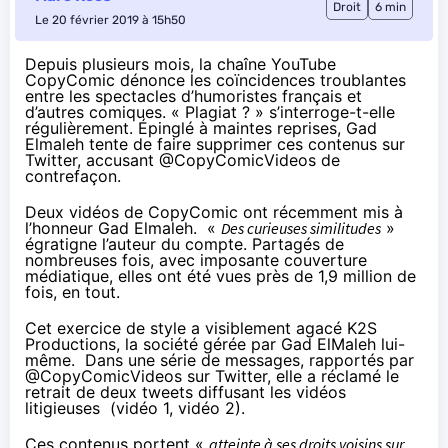
Droit
6 min
Le 20 février 2019 à 15h50
Depuis plusieurs mois, la chaîne YouTube
CopyComic dénonce les coïncidences troublantes
entre les spectacles d’humoristes français et
d’autres comiques. « Plagiat ? » s’interroge-t-elle
régulièrement. Épinglé à maintes reprises, Gad
Elmaleh tente de faire supprimer ces contenus sur
Twitter, accusant @CopyComicVideos de
contrefaçon.
Deux vidéos de CopyComic ont récemment mis à
l’honneur Gad Elmaleh. «
Des curieuses similitudes
»
égratigne l’auteur du compte. Partagés de
nombreuses fois, avec imposante couverture
médiatique, elles ont été vues près de 1,9 million de
fois, en tout.
Cet exercice de style a visiblement agacé K2S
Productions, la société
gérée par Gad ElMaleh
lui-
même. Dans une série de messages, rapportés par
@CopyComicVideos
sur Twitter, elle a réclamé le
retrait de deux tweets diffusant les vidéos
litigieuses (
vidéo 1
,
vidéo 2
).
Ces contenus portent «
atteinte à ses droits voisins sur