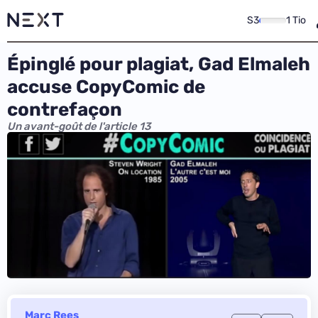
S3
1 Tio
Épinglé pour plagiat, Gad Elmaleh
accuse CopyComic de
contrefaçon
Un avant-goût de l'article 13
Marc Rees