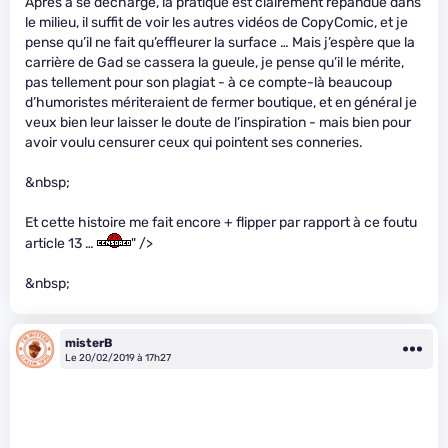
Après à se décharge, la pratique est clairement répandue dans
le milieu, il suffit de voir les autres vidéos de CopyComic, et je
pense qu’il ne fait qu’effleurer la surface … Mais j’espère que la
carrière de Gad se cassera la gueule, je pense qu’il le mérite,
pas tellement pour son plagiat - à ce compte-là beaucoup
d’humoristes mériteraient de fermer boutique, et en général je
veux bien leur laisser le doute de l’inspiration - mais bien pour
avoir voulu censurer ceux qui pointent ses conneries.
&nbsp;
Et cette histoire me fait encore + flipper par rapport à ce foutu
article 13 …
" />
&nbsp;
misterB
Le 20/02/2019 à 17h27