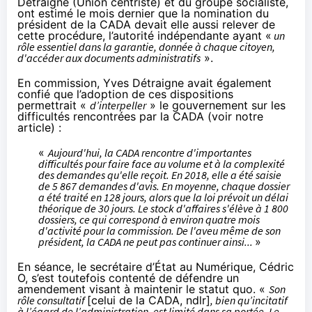
Détraigne (Union centriste) et du groupe socialiste,
ont estimé le mois dernier que la nomination du
président de la CADA devait elle aussi relever de
cette procédure, l’autorité indépendante ayant «
un
rôle essentiel dans la garantie, donnée à chaque citoyen,
d'accéder aux documents administratifs
».
En commission, Yves Détraigne avait également
confié
que l’adoption de ces dispositions
permettrait «
d’interpeller
» le gouvernement sur les
difficultés rencontrées par la CADA (
voir notre
article
) :
«
Aujourd'hui, la CADA rencontre d'importantes
difficultés pour faire face au volume et à la complexité
des demandes qu'elle reçoit. En 2018, elle a été saisie
de 5 867 demandes d'avis. En moyenne, chaque dossier
a été traité en 128 jours, alors que la loi prévoit un délai
théorique de 30 jours. Le stock d'affaires s'élève à 1 800
dossiers, ce qui correspond à environ quatre mois
d'activité pour la commission. De l'aveu même de son
président, la CADA ne peut pas continuer ainsi...
»
En séance
, le secrétaire d’État au Numérique, Cédric
O, s’est toutefois contenté de défendre un
amendement visant à maintenir le statut quo. «
Son
rôle consultatif
[celui de la CADA, ndlr]
, bien qu’incitatif
à l’égard de l’administration, est limité dans sa portée. Le