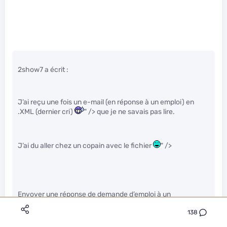
2show7 a écrit :
J’ai reçu une fois un e-mail (en réponse à un emploi) en
.XML (dernier cri)
" /> que je ne savais pas lire.
J’ai du aller chez un copain avec le fichier
" />
Envoyer une réponse de demande d’emploi à un
développeur en C par exemple n’est pas incohérent
" />
138