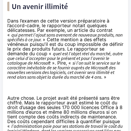
Un avenir illimité
Dans l’examen de cette version préparatoire à
l’accord-cadre, le rapporteur notait quelques
délicatesses. Par exemple, un article du contrat
«
qui permet l’ajout sans avenant de nouveaux produits, non
spécifiés à ce jour.
» Cette mention a des effets
vénéneux puisqu'il est du coup impossible de définir
le prix des produits futurs. Le rapporteur se
demande du coup «
quel est l’objet réel du marché, autre
que celui d’accepter pour le présent et pour l’avenir le
catalogue de Microsoft
». Pire, «
si l’on suit le service sur le
caractère inévitable de se fournir auprès de Microsoft des
nouvelles versions des logiciels, cet avenir sera illimité et
rend alors sans objet la durée du marché de 4 ans
. »
Autre chose. Le projet avait été présenté sans être
chiffré. Mais le rapporteur avait estimé le coût du
droit d’usage des seules 170 000 licences Office à 8
millions d’euros et même 80 millions d’euros si on
tient compte des coûts indirects de maintenance.
Des coûts cependant difficiles à quantifier puisque
«
l’administration paie pour ses stations de travail le coût du
logiciel Windows, dont les versions successives sont liées par