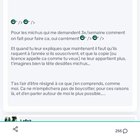
" />
" />
Pour les michus qui me demandent 3x/semaine comment
on fait pour faire ca, oui carrément
" />
" />
Et quand tu leur expliques que maintenant il faut qu’ils
raquent à l’année si ils souscrivent, et que la copie (ou
licence appelle ca comme tu veux) ne leur appartient plus,
t’imagines bien la tête desdites michus…
T’as l’air d’être résigné à ce que j’en comprends, comme
moi. Ca ne m’empêchera pas de boycotter, pour ces raisons
là, et d’en parler autour de moi le plus possible…..
Lafisk
Le 30/05/2013 à 09h44
255