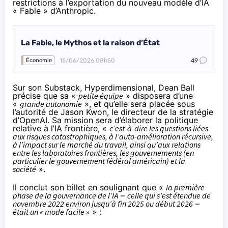
restrictions à l’exportation du nouveau modèle d’IA
« Fable » d’Anthropic.
La Fable, le Mythos et la raison d’État
15/06/2026 08h50
49
Économie
Sur son Substack,
Hyperdimensional
, Dean Ball
précise que sa «
petite équipe
» disposera d’une
«
grande autonomie
», et qu’elle sera placée sous
l’autorité de Jason Kwon, le directeur de la stratégie
d’OpenAI. Sa mission sera d’élaborer la politique
relative à l’IA frontière, «
c’est-à-dire les questions liées
aux risques catastrophiques, à l’auto-amélioration récursive,
à l’impact sur le marché du travail, ainsi qu’aux relations
entre les laboratoires frontières, les gouvernements (en
particulier le gouvernement fédéral américain) et la
société
».
Il conclut son billet en soulignant que «
la première
phase de la gouvernance de l’IA
–
celle qui s’est étendue de
novembre 2022 environ jusqu’à fin 2025 ou début 2026
–
était un « mode facile »
» :