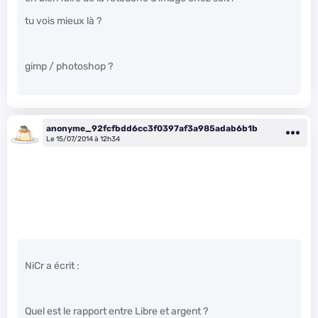
tu vois mieux là ?
gimp / photoshop ?
anonyme_92fcfbdd6cc3f0397af3a985adab6b1b
Le 15/07/2014 à 12h34
NiCr a écrit :
Quel est le rapport entre Libre et argent ?