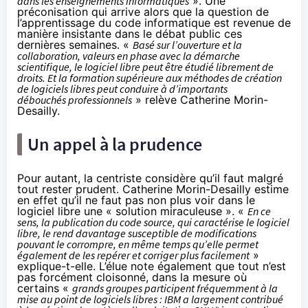
dans les enseignements informatiques
». Une
préconisation qui arrive alors que la question de
l’apprentissage du code informatique
est revenue de
manière insistante dans le débat public ces
dernières semaines. «
Basé sur l’ouverture et la
collaboration, valeurs en phase avec la démarche
scientifique, le logiciel libre peut être étudié librement de
droits. Et la formation supérieure aux méthodes de création
de logiciels libres peut conduire à d’importants
débouchés professionnels
» relève Catherine Morin-
Desailly.
Un appel à la prudence
Pour autant, la centriste considère qu’il faut malgré
tout rester prudent. Catherine Morin-Desailly estime
en effet qu’il ne faut pas non plus voir dans le
logiciel libre une « solution miraculeuse ». «
En ce
sens, la publication du code source, qui caractérise le logiciel
libre, le rend davantage susceptible de modifications
pouvant le corrompre, en même temps qu’elle permet
également de les repérer et corriger plus facilement
»
explique-t-elle. L’élue note également que tout n’est
pas forcément cloisonné, dans la mesure où
certains «
grands groupes participent fréquemment à la
mise au point de logiciels libres : IBM a largement contribué