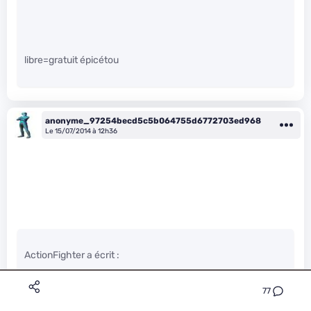
libre=gratuit épicétou
anonyme_97254becd5c5b064755d6772703ed968
Le 15/07/2014 à 12h36
ActionFighter a écrit :
77
Les guerres de clans n’ont jamais amenées au dialogue, en
effet. D’un côté comme de l’autre.