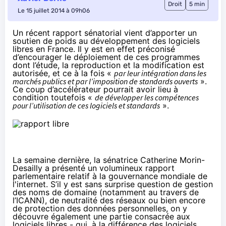
Droit
5 min
Le 15 juillet 2014 à 09h06
Un récent rapport sénatorial vient d’apporter un
soutien de poids au développement des
logiciels
libres
en France. Il y est en effet préconisé
d’encourager le déploiement de ces programmes
dont l’étude, la reproduction et la modification est
autorisée, et ce à la fois «
par leur intégration dans les
marchés publics et par l’imposition de standards ouverts
».
Ce coup d’accélérateur pourrait avoir lieu à
condition toutefois «
de développer les compétences
pour l’utilisation de ces logiciels et standards
».
La semaine dernière, la sénatrice Catherine Morin-
Desailly a présenté un
volumineux rapport
parlementaire relatif à la gouvernance mondiale de
l'internet
. S’il y est sans surprise question de gestion
des noms de domaine (notamment au travers de
l’ICANN), de neutralité des réseaux ou bien encore
de protection des données personnelles, on y
découvre également une partie consacrée aux
logiciels libres - qui, à la différence des logiciels