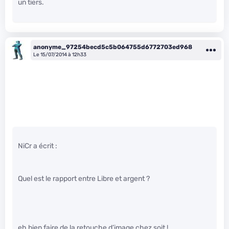
un tiers.
anonyme_97254becd5c5b064755d6772703ed968
Le 15/07/2014 à 12h33
NiCr a écrit :
Quel est le rapport entre Libre et argent ?
eh bien faire de la retouche d’image chez soit !